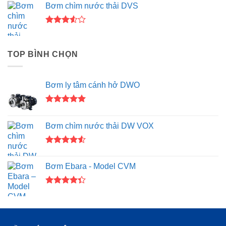
Bơm chìm nước thải DVS
4.00
5
sao
Được
xếp
hạng
TOP BÌNH CHỌN
3.50
5
sao
Bơm ly tâm cánh hở DWO
Được xếp
hạng
5.00
Bơm chìm nước thải DW VOX
5 sao
Được xếp
hạng
4.50
Bơm Ebara - Model CVM
5 sao
Được xếp
hạng
4.33
5 sao