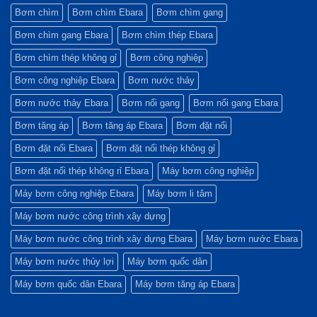
tố
Matrix
Bơm
Bơm chìm
Bơm chìm Ebara
Bơm chìm gang
quyết
và
Matrix
định
Cách
Trong
Bơm chìm gang Ebara
Bơm chìm thép Ebara
sự
Xử
Hệ
bền
Lý
Thống
bỉ
Nhanh
Làm
Bơm chìm thép không gỉ
Bơm công nghiệp
Nhất
Mát
và
Bơm công nghiệp Ebara
Bơm nước thảy
Xử
Lý
Nước
Bơm nước thảy Ebara
Bơm nổi gang
Bơm nổi gang Ebara
Công
Nghiệp
Bơm tăng áp
Bơm tăng áp Ebara
Bơm đặt nổi
Bơm đặt nổi Ebara
Bơm đặt nổi thép không gỉ
Bơm đặt nổi thép không rỉ Ebara
Máy bơm công nghiệp
Máy bơm công nghiệp Ebara
Máy bơm li tâm
Máy bơm nước công trình xây dựng
Máy bơm nước công trình xây dựng Ebara
Máy bơm nước Ebara
Máy bơm nước thủy lợi
Máy bơm quốc dân
Máy bơm quốc dân Ebara
Máy bơm tăng áp Ebara