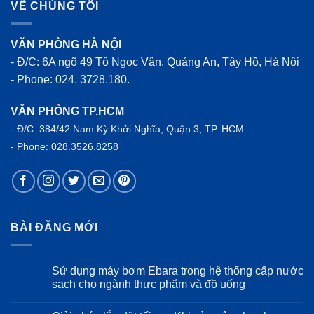
VỀ CHÚNG TÔI
VĂN PHÒNG HÀ NỘI
- Đ/C: 6A ngõ 49 Tô Ngọc Vân, Quảng An, Tây Hồ, Hà Nội
- Phone: 024. 3728.180.
VĂN PHÒNG TP.HCM
- Đ/C: 384/42 Nam Kỳ Khởi Nghĩa, Quận 3, TP. HCM
- Phone: 028.3526.8258
BÀI ĐĂNG MỚI
Sử dụng máy bơm Ebara trong hệ thống cấp nước
sạch cho ngành thực phẩm và đồ uống
Không
có