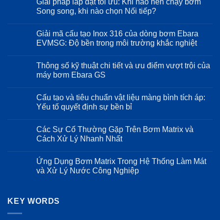
Giải pháp lắp đặt tối ưu: Khi nào nên chạy bơm
bình
luận
Song song, khi nào chọn Nối tiếp?
ở
Sử
Không
dụng
có
Giải mã cấu tạo Inox 316 của dòng bơm Ebara
máy
bình
bơm
luận
EVMSG: Độ bền trong môi trường khắc nghiệt
Ebara
ở
trong
Giải
Không
hệ
pháp
có
Thông số kỹ thuật chi tiết và ưu điểm vượt trội của
thống
lắp
bình
cấp
đặt
luận
máy bơm Ebara GS
nước
tối
ở
sạch
ưu:
Giải
Không
cho
Khi
mã
có
Cấu tạo và tiêu chuẩn vật liệu màng bình tích áp:
ngành
nào
cấu
bình
thực
nên
tạo
luận
Yếu tố quyết định sự bền bỉ
phẩm
chạy
Inox
ở
và
bơm
316
Thông
Không
đồ
Song
của
số
có
Các Sự Cố Thường Gặp Trên Bơm Matrix và
uống
song,
dòng
kỹ
bình
khi
bơm
thuật
luận
Cách Xử Lý Nhanh Nhất
nào
Ebara
chi
ở
chọn
EVMSG:
tiết
Cấu
Không
Nối
Độ
và
tạo
có
Ứng Dụng Bơm Matrix Trong Hệ Thống Làm Mát
tiếp?
bền
ưu
và
bình
trong
điểm
tiêu
luận
và Xử Lý Nước Công Nghiệp
môi
vượt
chuẩn
ở
trường
trội
vật
Các
Không
khắc
của
liệu
Sự
có
nghiệt
máy
màng
Cố
bình
bơm
bình
Thường
KEY WORDS
luận
Ebara
tích
Gặp
ở
GS
áp:
Trên
Ứng
Yếu
Bơm
Dụng