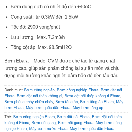
Bơm dung dịch có nhiệt độ đến +40oC
Công suất : từ 0.3kW đến 1.5kW
Tốc độ: 2900 vòng/phút
Lưu lượng : Max. 7.2m3/h
Tổng cột áp: Max. 98.5mH2O
Bơm Ebara – Model CVM được chế tạo từ gang chất
lượng cao, giúp sản phẩm chống lại sự ăn mòn và chịu
đựng môi trường khắc nghiệt, đảm bảo độ bền lâu dài.
Danh mục:
Bơm công nghiệp
,
Bơm công nghiệp Ebara
,
Bơm đặt nổi
Ebara
,
Bơm đặt nổi thép không gỉ
,
Bơm đặt nổi thép không rỉ Ebara
,
Bơm phòng cháy chữa cháy
,
Bơm tăng áp
,
Bơm tăng áp Ebara
,
Máy
bơm Ebara
,
Máy bơm quốc dân Ebara
,
Máy bơm tăng áp
Thẻ:
Bơm công nghiệp Ebara
,
Bơm đặt nổi Ebara
,
Bơm đặt nổi thép
không rỉ Ebara
,
Bơm nổi gang
,
Bơm nổi gang Ebara
,
Máy bơm công
nghiệp Ebara
,
Máy bơm nước Ebara
,
Máy bơm quốc dân Ebara