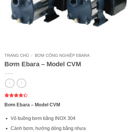
TRANG CHỦ
/
BƠM CÔNG NGHIỆP EBARA
Bơm Ebara – Model CVM
4.33
3
trên
Bơm Ebara – Model CVM
5 dựa
trên
đánh
giá
Vỏ buồng bơm bằng INOX 304
Cánh bơm, hướng dòng bằng nhựa