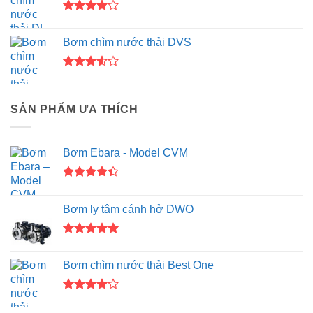
sao
Được
xếp hạng
Bơm chìm nước thải DVS
4.00
5
sao
Được
xếp
hạng
SẢN PHẨM ƯA THÍCH
3.50
5
sao
Bơm Ebara - Model CVM
Được xếp
hạng
4.33
Bơm ly tâm cánh hở DWO
5 sao
Được xếp
hạng
5.00
Bơm chìm nước thải Best One
5 sao
Được
xếp hạng