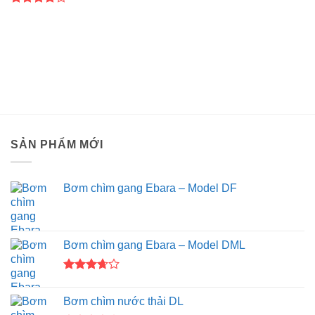
Được
xếp hạng
4
5 sao
SẢN PHẨM MỚI
Bơm chìm gang Ebara – Model DF
Bơm chìm gang Ebara – Model DML
Được
xếp
Bơm chìm nước thải DL
hạng
3.67
5