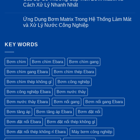
khi
bơm
thuật
luận
Cách Xử Lý Nhanh Nhất
nào
Ebara
chi
ở
chọn
EVMSG:
tiết
Cấu
Không
Nối
Độ
và
tạo
có
Ứng Dụng Bơm Matrix Trong Hệ Thống Làm Mát
tiếp?
bền
ưu
và
bình
trong
điểm
tiêu
luận
và Xử Lý Nước Công Nghiệp
môi
vượt
chuẩn
ở
trường
trội
vật
Các
Không
khắc
của
liệu
Sự
có
nghiệt
máy
màng
Cố
bình
bơm
bình
Thường
KEY WORDS
luận
Ebara
tích
Gặp
ở
GS
áp:
Trên
Ứng
Yếu
Bơm
Dụng
tố
Matrix
Bơm
Bơm chìm
Bơm chìm Ebara
Bơm chìm gang
quyết
và
Matrix
định
Cách
Trong
Bơm chìm gang Ebara
Bơm chìm thép Ebara
sự
Xử
Hệ
bền
Lý
Thống
bỉ
Nhanh
Làm
Bơm chìm thép không gỉ
Bơm công nghiệp
Nhất
Mát
và
Bơm công nghiệp Ebara
Bơm nước thảy
Xử
Lý
Nước
Bơm nước thảy Ebara
Bơm nổi gang
Bơm nổi gang Ebara
Công
Nghiệp
Bơm tăng áp
Bơm tăng áp Ebara
Bơm đặt nổi
Bơm đặt nổi Ebara
Bơm đặt nổi thép không gỉ
Bơm đặt nổi thép không rỉ Ebara
Máy bơm công nghiệp