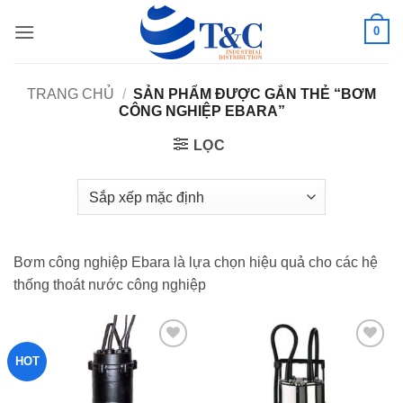
Bỏ
0
qua
nội
dung
TRANG CHỦ
/
SẢN PHẨM ĐƯỢC GẮN THẺ “BƠM
CÔNG NGHIỆP EBARA”
LỌC
Bơm công nghiệp Ebara là lựa chọn hiệu quả cho các hệ
thống thoát nước công nghiệp
HOT
Add to
Add to
wishlist
wishlist