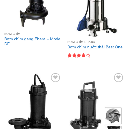
BƠM CHÌM
Bơm chìm gang Ebara – Model
BƠM CHÌM EBARA
DF
Bơm chìm nước thải Best One
Được
xếp hạng
4
5 sao
Add to
Add to
wishlist
wishlist