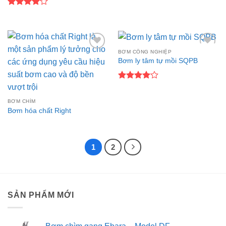
Được
xếp hạng
4
5 sao
BƠM CÔNG NGHIỆP
Add to
Add to
Bơm ly tâm tự mồi SQPB
wishlist
wishlist
Được
xếp hạng
BƠM CHÌM
4
5 sao
Bơm hóa chất Right
1
2
SẢN PHẨM MỚI