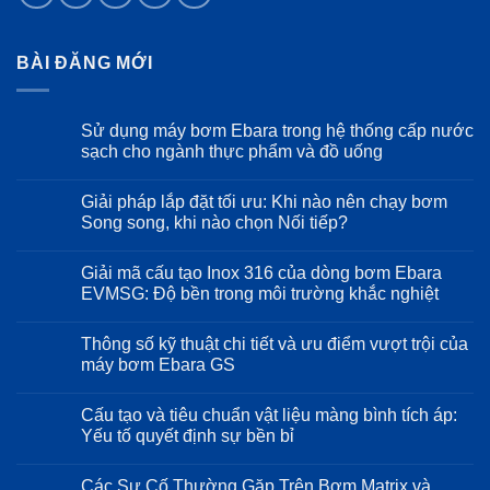
BÀI ĐĂNG MỚI
Sử dụng máy bơm Ebara trong hệ thống cấp nước
sạch cho ngành thực phẩm và đồ uống
Không
có
Giải pháp lắp đặt tối ưu: Khi nào nên chạy bơm
bình
luận
Song song, khi nào chọn Nối tiếp?
ở
Sử
Không
dụng
có
Giải mã cấu tạo Inox 316 của dòng bơm Ebara
máy
bình
bơm
luận
EVMSG: Độ bền trong môi trường khắc nghiệt
Ebara
ở
trong
Giải
Không
hệ
pháp
có
Thông số kỹ thuật chi tiết và ưu điểm vượt trội của
thống
lắp
bình
cấp
đặt
luận
máy bơm Ebara GS
nước
tối
ở
sạch
ưu:
Giải
Không
cho
Khi
mã
có
Cấu tạo và tiêu chuẩn vật liệu màng bình tích áp:
ngành
nào
cấu
bình
thực
nên
tạo
luận
Yếu tố quyết định sự bền bỉ
phẩm
chạy
Inox
ở
và
bơm
316
Thông
Không
đồ
Song
của
số
có
Các Sự Cố Thường Gặp Trên Bơm Matrix và
uống
song,
dòng
kỹ
bình