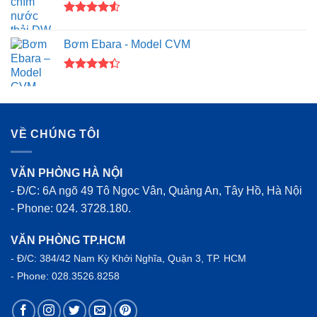
Được xếp
hạng
4.50
Bơm Ebara - Model CVM
5 sao
Được xếp
hạng
4.33
5 sao
VỀ CHÚNG TÔI
VĂN PHÒNG HÀ NỘI
- Đ/C: 6A ngõ 49 Tô Ngọc Vân, Quảng An, Tây Hồ, Hà Nội
- Phone: 024. 3728.180.
VĂN PHÒNG TP.HCM
- Đ/C: 384/42 Nam Kỳ Khởi Nghĩa, Quận 3, TP. HCM
- Phone: 028.3526.8258