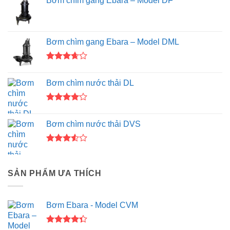
Bơm chìm gang Ebara – Model DF
Bơm chìm gang Ebara – Model DML
Được
xếp
Bơm chìm nước thải DL
hạng
3.67
5
sao
Được
xếp hạng
Bơm chìm nước thải DVS
4.00
5
sao
Được
xếp
hạng
SẢN PHẨM ƯA THÍCH
3.50
5
sao
Bơm Ebara - Model CVM