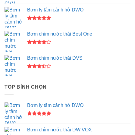
Được xếp
hạng
4.33
Bơm ly tâm cánh hở DWO
5 sao
Được xếp
hạng
5.00
Bơm chìm nước thải Best One
5 sao
Được
xếp hạng
Bơm chìm nước thải DVS
4.00
5
sao
Được
xếp
hạng
TOP BÌNH CHỌN
3.50
5
sao
Bơm ly tâm cánh hở DWO
Được xếp
hạng
5.00
Bơm chìm nước thải DW VOX
5 sao