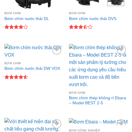
BƠM CHÌM
BƠM CHÌM
Bơm chìm nước thải DL
Bơm chìm nước thải DVS
Được
Được
xếp hạng
xếp
4
5 sao
hạng
3.5
5
sao
Add to
Add to
wishlist
wishlist
BƠM CHÌM
Bơm chìm nước thải DW VOX
Được xếp
hạng
4.5
5 sao
BƠM CHÌM
Bơm chìm thép không rỉ Ebara
– Model BEST 2-5
BƠM CÔNG NGHIỆP