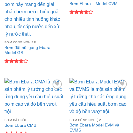
Add to
Add to
Bơm Ebara – Model CVM
wishlist
wishlist
Được xếp
hạng
4.33
5 sao
BƠM CÔNG NGHIỆP
Bơm đặt nổi gang Ebara –
Model GS
Được
xếp hạng
4
5 sao
Add to
Add to
wishlist
wishlist
BƠM ĐẶT NỔI
BƠM CÔNG NGHIỆP
Bơm Ebara Model EVM và
Bơm Ebara CMB
EVMS