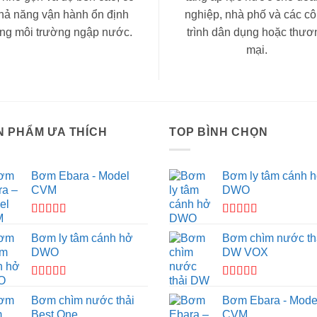
hả năng vận hành ổn định
nghiệp, nhà phố và các c
ong môi trường ngập nước.
trình dân dụng hoặc thươ
mại.
N PHẨM ƯA THÍCH
TOP BÌNH CHỌN
Bơm Ebara - Model
Bơm ly tâm cánh 
CVM
DWO
Được xếp
Được xếp
hạng
4.33
hạng
5.00
5
Bơm ly tâm cánh hở
Bơm chìm nước th
5 sao
sao
DWO
DW VOX
Được xếp
Được xếp
hạng
5.00
5
hạng
4.50
Bơm chìm nước thải
Bơm Ebara - Mode
sao
5 sao
Best One
CVM