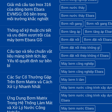
Ebara
có
Giải mã cấu tạo Inox 316
trong
bình
Bơm nước thảy
hệ
luận
của dòng bơm Ebara
ở
thống
EVMSG: Độ bền trong
Giải
cấp
Bơm nước thảy Ebara
pháp
nước
môi trường khắc nghiệt
lắp
sạch
Bơm nổi gang
Bơm nổi gang Eb
đặt
Không
cho
tối
có
ngành
Thông số kỹ thuật chi tiết
ưu:
bình
thực
Bơm tăng áp
Bơm tăng áp Ebar
Khi
luận
phẩm
và ưu điểm vượt trội của
ở
nào
và
máy bơm Ebara GS
Bơm đặt nổi
Bơm đặt nổi Ebara
Giải
nên
đồ
mã
chạy
uống
Không
cấu
bơm
Bơm đặt nổi thép không gỉ
có
tạo
Song
Cấu tạo và tiêu chuẩn vật
bình
Inox
song,
luận
Bơm đặt nổi thép không rỉ Ebara
liệu màng bình tích áp:
316
khi
ở
của
nào
Yếu tố quyết định sự bền
Thông
dòng
chọn
Máy bơm công nghiệp
số
bỉ
bơm
Nối
kỹ
Ebara
tiếp?
thuật
Không
Máy bơm công nghiệp Ebara
EVMSG:
chi
có
Độ
Các Sự Cố Thường Gặp
tiết
bình
bền
Máy bơm li tâm
và
luận
Trên Bơm Matrix và Cách
trong
ở
ưu
môi
Xử Lý Nhanh Nhất
Cấu
điểm
Máy bơm nước công trình xây dự
trường
tạo
vượt
Không
khắc
và
trội
có
Máy bơm nước công trình xây dự
nghiệt
tiêu
của
Ứng Dụng Bơm Matrix
bình
chuẩn
máy
Ebara
luận
Trong Hệ Thống Làm Mát
vật
bơm
ở
liệu
Ebara
và Xử Lý Nước Công
Các
Máy bơm nước Ebara
màng
GS
Sự