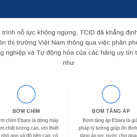
á trình nỗ lực không ngừng, TCID đã khẳng định
ên thị trường Việt Nam thông qua việc phân p
ng nghiệp và Tự động hóa của các hãng uy tín t
như
BƠM CHÌM
BƠM TĂNG ÁP
m chìm Ebara là dòng máy
Bơm tăng áp Ebara là gi
m chất lượng cao, với thiết
pháp lý tưởng giúp ổn định
 nhỏ gọn và độ bền cao, có
tăng áp lực nước cho do