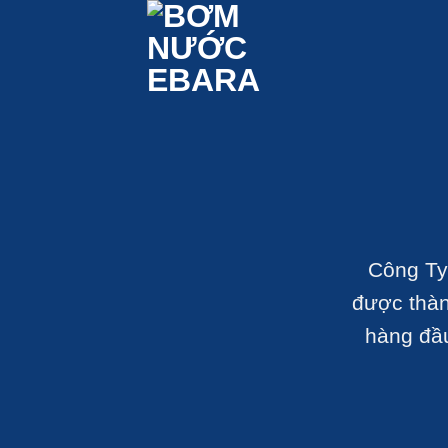
Bỏ
qua
nội
dung
Công Ty
được thàn
hàng đầ