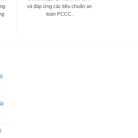
ông
và đáp ứng các tiêu chuẩn an
ng
toàn PCCC.
hở
ải
l