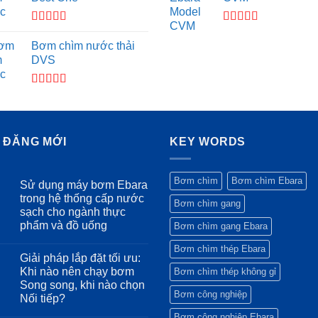
Được xếp
Được xếp
hạng
4.00
hạng
4.33
Bơm chìm nước thải
5 sao
5 sao
DVS
Được
xếp
hạng
3.50
5
sao
I ĐĂNG MỚI
KEY WORDS
Bơm chìm
Bơm chìm Ebara
Sử dụng máy bơm Ebara
trong hệ thống cấp nước
Bơm chìm gang
sạch cho ngành thực
phẩm và đồ uống
Bơm chìm gang Ebara
Không
Bơm chìm thép Ebara
có
Giải pháp lắp đặt tối ưu:
bình
luận
Khi nào nên chạy bơm
Bơm chìm thép không gỉ
ở
Song song, khi nào chọn
Sử
Bơm công nghiệp
dụng
Nối tiếp?
máy
bơm
Không
Bơm công nghiệp Ebara