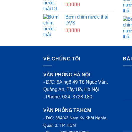
Được xếp
hạng
4.00
Bơm chìm nước thải
5 sao
DVS
Được
xếp
hạng
3.50
5
sao
VỀ CHÚNG TÔI
BÀ
VĂN PHÒNG HÀ NỘI
- Đ/C: 6A ngõ 49 Tô Ngọc Vân,
Quảng An, Tây Hồ, Hà Nội
- Phone: 024. 3728.180.
VĂN PHÒNG TP.HCM
- Đ/C: 384/42 Nam Kỳ Khởi Nghĩa,
Quận 3, TP. HCM