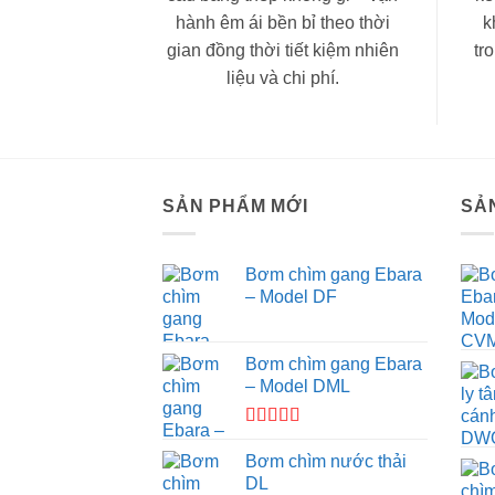
hành êm ái bền bỉ theo thời
k
gian đồng thời tiết kiệm nhiên
tr
liệu và chi phí.
SẢN PHẨM MỚI
SẢ
Bơm chìm gang Ebara
– Model DF
Bơm chìm gang Ebara
– Model DML
Được
xếp hạng
Bơm chìm nước thải
3.67
5
DL
sao