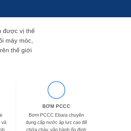
 được vị thế
hối máy móc,
rên thế giới
BƠM PCCC
ải
Bơm PCCC Ebara chuyên
 và
dụng cấp nước áp lực cao để
anh
chữa cháy, vận hành ổn định