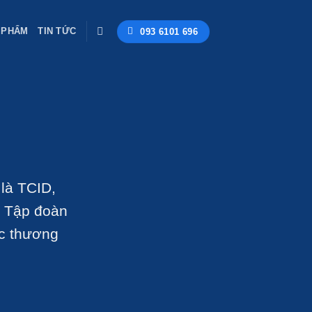
 PHẨM
TIN TỨC
093 6101 696
là TCID,
t Tập đoàn
c thương