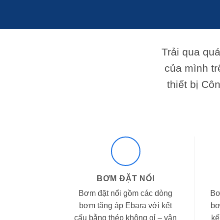
Trải qua qu
của mình tr
thiết bị Cô
BƠM ĐẶT NỔI
Bơm đặt nổi gồm các dòng
Bơ
bơm tăng áp Ebara với kết
bơ
cấu bằng thép không gỉ – vận
kế