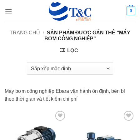
Bỏ
0
qua
nội
dung
TRANG CHỦ
/
SẢN PHẨM ĐƯỢC GẮN THẺ “MÁY
BƠM CÔNG NGHIỆP”
LỌC
Máy bơm công nghiệp Ebara vận hành ổn định, bền bỉ
theo thời gian và tiết kiệm chi phí
Add to
Add to
wishlist
wishlist