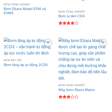
BƠM CÔNG NGHIỆP
Bơm Ebara Model EVM và
BƠM CÔNG NGHIỆP
EVMS
Bơm ly tâm CDA
Được
xếp hạng
4
5 sao
Add to
Add to
wishlist
wishlist
BƠM ĐẶT NỔI
Bơm tăng áp tự động 2CDX
BƠM CÔNG NGHIỆP
Máy bơm Ebara Matrix
Được
xếp
hạng
3