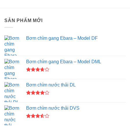
5 sao
SẢN PHẨM MỚI
Bơm chìm gang Ebara – Model DF
Bơm chìm gang Ebara – Model DML
Được
xếp
Bơm chìm nước thải DL
hạng
3.67
5
sao
Được
xếp hạng
Bơm chìm nước thải DVS
4.00
5
sao
Được
xếp