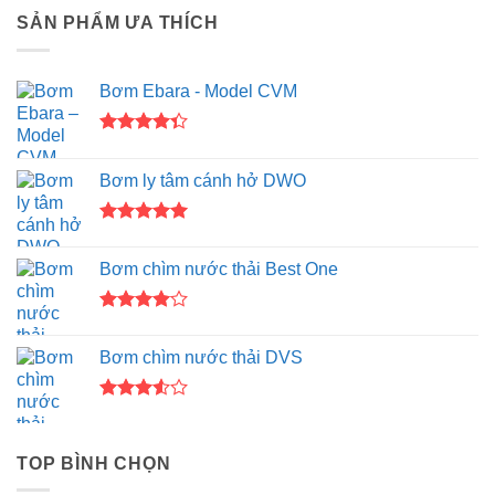
hạng
SẢN PHẨM ƯA THÍCH
3.50
5
sao
Bơm Ebara - Model CVM
Được xếp
hạng
4.33
Bơm ly tâm cánh hở DWO
5 sao
Được xếp
hạng
5.00
Bơm chìm nước thải Best One
5 sao
Được
xếp hạng
Bơm chìm nước thải DVS
4.00
5
sao
Được
xếp
hạng
TOP BÌNH CHỌN
3.50
5
sao