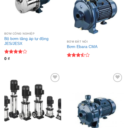
BƠM CÔNG NGHIỆP
Bộ bơm tăng áp tự động
BƠM ĐẶT NỔI
JES/JESX
Bơm Ebara CMA
Được
0
₫
Được
xếp hạng
xếp
4
5 sao
hạng
3.5
5
sao
Add to
Add to
wishlist
wishlist