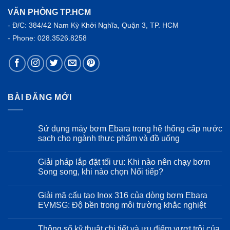
VĂN PHÒNG TP.HCM
- Đ/C: 384/42 Nam Kỳ Khởi Nghĩa, Quận 3, TP. HCM
- Phone: 028.3526.8258
BÀI ĐĂNG MỚI
Sử dụng máy bơm Ebara trong hệ thống cấp nước
sạch cho ngành thực phẩm và đồ uống
Không
có
Giải pháp lắp đặt tối ưu: Khi nào nên chạy bơm
bình
luận
Song song, khi nào chọn Nối tiếp?
ở
Sử
Không
dụng
có
Giải mã cấu tạo Inox 316 của dòng bơm Ebara
máy
bình
bơm
luận
EVMSG: Độ bền trong môi trường khắc nghiệt
Ebara
ở
trong
Giải
Không
hệ
pháp
có
Thông số kỹ thuật chi tiết và ưu điểm vượt trội của
thống
lắp
bình