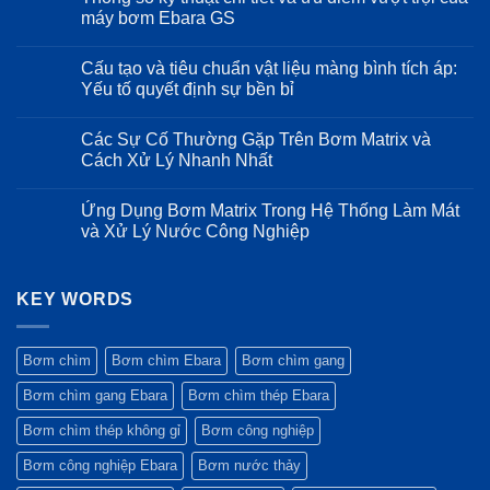
cấp
đặt
luận
máy bơm Ebara GS
nước
tối
ở
sạch
ưu:
Giải
Không
cho
Khi
mã
có
Cấu tạo và tiêu chuẩn vật liệu màng bình tích áp:
ngành
nào
cấu
bình
thực
nên
tạo
luận
Yếu tố quyết định sự bền bỉ
phẩm
chạy
Inox
ở
và
bơm
316
Thông
Không
đồ
Song
của
số
có
Các Sự Cố Thường Gặp Trên Bơm Matrix và
uống
song,
dòng
kỹ
bình
khi
bơm
thuật
luận
Cách Xử Lý Nhanh Nhất
nào
Ebara
chi
ở
chọn
EVMSG:
tiết
Cấu
Không
Nối
Độ
và
tạo
có
Ứng Dụng Bơm Matrix Trong Hệ Thống Làm Mát
tiếp?
bền
ưu
và
bình
trong
điểm
tiêu
luận
và Xử Lý Nước Công Nghiệp
môi
vượt
chuẩn
ở
trường
trội
vật
Các
Không
khắc
của
liệu
Sự
có
nghiệt
máy
màng
Cố
bình
bơm
bình
Thường
KEY WORDS
luận
Ebara
tích
Gặp
ở
GS
áp:
Trên
Ứng
Yếu
Bơm
Dụng
tố
Matrix
Bơm
Bơm chìm
Bơm chìm Ebara
Bơm chìm gang
quyết
và
Matrix
định
Cách
Trong
Bơm chìm gang Ebara
Bơm chìm thép Ebara
sự
Xử
Hệ
bền
Lý
Thống
bỉ
Nhanh
Làm
Bơm chìm thép không gỉ
Bơm công nghiệp
Nhất
Mát
và
Bơm công nghiệp Ebara
Bơm nước thảy
Xử
Lý