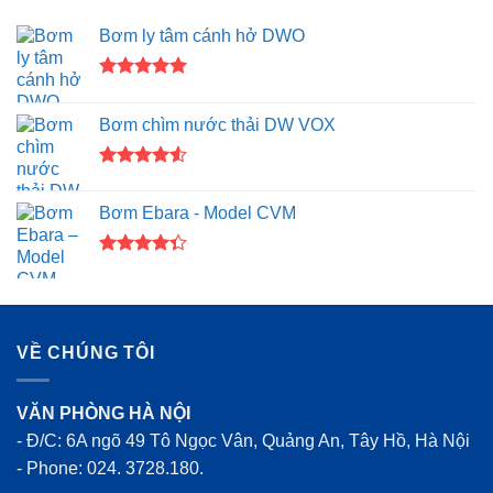
Bơm ly tâm cánh hở DWO
Được xếp
hạng
5.00
Bơm chìm nước thải DW VOX
5 sao
Được xếp
hạng
4.50
Bơm Ebara - Model CVM
5 sao
Được xếp
hạng
4.33
5 sao
VỀ CHÚNG TÔI
VĂN PHÒNG HÀ NỘI
- Đ/C: 6A ngõ 49 Tô Ngọc Vân, Quảng An, Tây Hồ, Hà Nội
- Phone: 024. 3728.180.