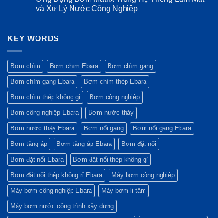
trong
điểm
tiêu
luận
và Xử Lý Nước Công Nghiệp
môi
vượt
chuẩn
ở
trường
trội
vật
Các
Không
khắc
của
liệu
Sự
có
nghiệt
máy
màng
Cố
bình
bơm
bình
Thường
KEY WORDS
luận
Ebara
tích
Gặp
ở
GS
áp:
Trên
Ứng
Yếu
Bơm
Dụng
tố
Matrix
Bơm
Bơm chìm
Bơm chìm Ebara
Bơm chìm gang
quyết
và
Matrix
định
Cách
Trong
Bơm chìm gang Ebara
Bơm chìm thép Ebara
sự
Xử
Hệ
bền
Lý
Thống
bỉ
Nhanh
Làm
Bơm chìm thép không gỉ
Bơm công nghiệp
Nhất
Mát
và
Bơm công nghiệp Ebara
Bơm nước thảy
Xử
Lý
Nước
Bơm nước thảy Ebara
Bơm nổi gang
Bơm nổi gang Ebara
Công
Nghiệp
Bơm tăng áp
Bơm tăng áp Ebara
Bơm đặt nổi
Bơm đặt nổi Ebara
Bơm đặt nổi thép không gỉ
Bơm đặt nổi thép không rỉ Ebara
Máy bơm công nghiệp
Máy bơm công nghiệp Ebara
Máy bơm li tâm
Máy bơm nước công trình xây dựng