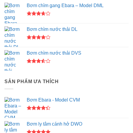
Bơm chìm gang Ebara – Model DML
Được
xếp
Bơm chìm nước thải DL
hạng
3.67
5
sao
Được
xếp hạng
Bơm chìm nước thải DVS
4.00
5
sao
Được
xếp
hạng
SẢN PHẨM ƯA THÍCH
3.50
5
sao
Bơm Ebara - Model CVM
Được xếp
hạng
4.33
Bơm ly tâm cánh hở DWO
5 sao