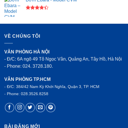
5 sao
Được xếp
hạng
4.33
5 sao
VỀ CHÚNG TÔI
VĂN PHÒNG HÀ NỘI
- Đ/C: 6A ngõ 49 Tô Ngọc Vân, Quảng An, Tây Hồ, Hà Nội
- Phone: 024. 3728.180.
VĂN PHÒNG TP.HCM
- Đ/C: 384/42 Nam Kỳ Khởi Nghĩa, Quận 3, TP. HCM
- Phone: 028.3526.8258
BÀI ĐĂNG MỚI