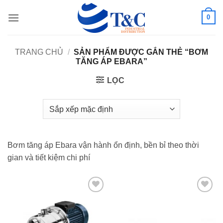
Bỏ
0
qua
nội
dung
TRANG CHỦ
/
SẢN PHẨM ĐƯỢC GẮN THẺ “BƠM
TĂNG ÁP EBARA”
LỌC
Bơm tăng áp Ebara vận hành ổn định, bền bỉ theo thời
gian và tiết kiệm chi phí
Add to
Add to
wishlist
wishlist