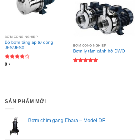
BƠM CÔNG NGHIỆP
Bộ bơm tăng áp tự động
BƠM CÔNG NGHIỆP
JES/JESX
Bơm ly tâm cánh hở DWO
Được
0
₫
Được xếp
xếp hạng
hạng
5
5
4
5 sao
sao
SẢN PHẨM MỚI
Bơm chìm gang Ebara – Model DF