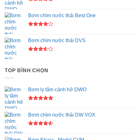
Được xếp
hạng
5.00
Bơm chìm nước thải Best One
5 sao
Được
xếp hạng
Bơm chìm nước thải DVS
4.00
5
sao
Được
xếp
hạng
TOP BÌNH CHỌN
3.50
5
sao
Bơm ly tâm cánh hở DWO
Được xếp
hạng
5.00
Bơm chìm nước thải DW VOX
5 sao
Được xếp
hạng
4.50
Bơm Ebara - Model CVM