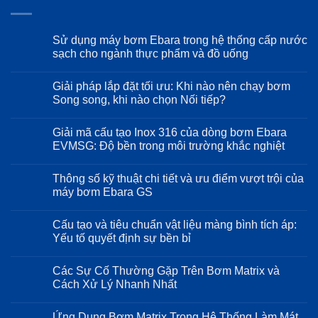
Sử dụng máy bơm Ebara trong hệ thống cấp nước
sạch cho ngành thực phẩm và đồ uống
Không
có
Giải pháp lắp đặt tối ưu: Khi nào nên chạy bơm
bình
luận
Song song, khi nào chọn Nối tiếp?
ở
Sử
Không
dụng
có
Giải mã cấu tạo Inox 316 của dòng bơm Ebara
máy
bình
bơm
luận
EVMSG: Độ bền trong môi trường khắc nghiệt
Ebara
ở
trong
Giải
Không
hệ
pháp
có
Thông số kỹ thuật chi tiết và ưu điểm vượt trội của
thống
lắp
bình
cấp
đặt
luận
máy bơm Ebara GS
nước
tối
ở
sạch
ưu:
Giải
Không
cho
Khi
mã
có
Cấu tạo và tiêu chuẩn vật liệu màng bình tích áp:
ngành
nào
cấu
bình
thực
nên
tạo
luận
Yếu tố quyết định sự bền bỉ
phẩm
chạy
Inox
ở
và
bơm
316
Thông
Không
đồ
Song
của
số
có
Các Sự Cố Thường Gặp Trên Bơm Matrix và
uống
song,
dòng
kỹ
bình
khi
bơm
thuật
luận
Cách Xử Lý Nhanh Nhất
nào
Ebara
chi
ở
chọn
EVMSG:
tiết
Cấu
Không
Nối
Độ
và
tạo
có
Ứng Dụng Bơm Matrix Trong Hệ Thống Làm Mát
tiếp?
bền
ưu
và
bình