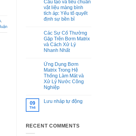
nào
Cấu tạo và tiêu chuẩn
316
bình
chọn
của
luận
vật liệu màng bình
Nối
ở
dòng
tiếp?
tích áp: Yếu tố quyết
Thông
bơm
số
Ebara
định sự bền bỉ
a
,
kỹ
EVMSG:
thuật
Không
Độ
luận
chi
có
bền
Các Sự Cố Thường
tiết
bình
trong
và
luận
môi
Gặp Trên Bơm Matrix
ở
ưu
trường
và Cách Xử Lý
Cấu
điểm
khắc
tạo
vượt
nghiệt
Nhanh Nhất
và
trội
tiêu
Không
của
chuẩn
có
máy
Ứng Dụng Bơm
vật
bình
bơm
liệu
luận
Ebara
Matrix Trong Hệ
ở
màng
GS
Thống Làm Mát và
Các
bình
Sự
tích
Xử Lý Nước Công
Cố
áp:
Nghiệp
Thường
Yếu
Gặp
tố
Không
Trên
quyết
có
Bơm
định
Lưu nháp tự động
bình
09
Matrix
sự
luận
Th6
và
Không
bền
ở
Cách
có
bỉ
Ứng
Xử
bình
Dụng
Lý
luận
Bơm
ở
Nhanh
Matrix
RECENT COMMENTS
Lưu
Nhất
Trong
nháp
Hệ
tự