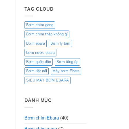
TAG CLOUD
Bơm chìm gang
Bơm chìm thép không gỉ
Bơm ebara
Bơm ly tâm
bơm nước ebara
Bơm quốc dân
Bơm tăng áp
Bơm đặt nổi
Máy bơm Ebara
SIÊU MÁY BƠM EBARA
DANH MỤC
Bơm chìm Ebara
(40)
Bơm chìm gang
(7)