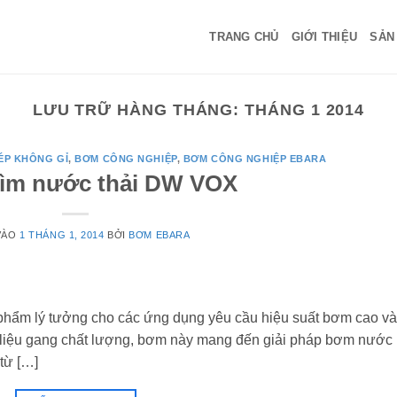
TRANG CHỦ
GIỚI THIỆU
SẢN
LƯU TRỮ HÀNG THÁNG:
THÁNG 1 2014
ÉP KHÔNG GỈ
,
BƠM CÔNG NGHIỆP
,
BƠM CÔNG NGHIỆP EBARA
ìm nước thải DW VOX
VÀO
1 THÁNG 1, 2014
BỞI
BƠM EBARA
hẩm lý tưởng cho các ứng dụng yêu cầu hiệu suất bơm cao và
hất liệu gang chất lượng, bơm này mang đến giải pháp bơm nước
từ […]