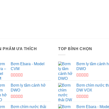
N PHẨM ƯA THÍCH
TOP BÌNH CHỌN
Bơm Ebara - Model
Bơm ly tâm cánh 
CVM
DWO
Được xếp
Được xếp
hạng
4.33
hạng
5.00
5
Bơm ly tâm cánh hở
Bơm chìm nước th
5 sao
sao
DWO
DW VOX
Được xếp
Được xếp
hạng
5.00
5
hạng
4.50
Bơm chìm nước thải
Bơm Ebara - Mode