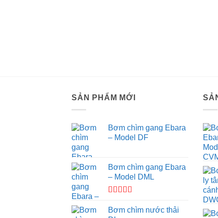
SẢN PHẨM MỚI
SẢ
Bơm chìm gang Ebara
– Model DF
Bơm chìm gang Ebara
– Model DML
Được
xếp hạng
Bơm chìm nước thải
3.67
5