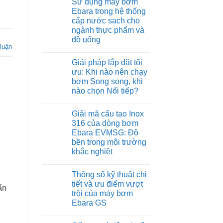
Sử dụng máy bơm
Ebara trong hệ thống
cấp nước sạch cho
ngành thực phẩm và
đồ uống
 luận
Không
có
Giải pháp lắp đặt tối
bình
luận
ưu: Khi nào nên chạy
ở
bơm Song song, khi
Sử
dụng
nào chọn Nối tiếp?
máy
bơm
Không
Ebara
có
Giải mã cấu tạo Inox
trong
bình
hệ
luận
316 của dòng bơm
ở
thống
Ebara EVMSG: Độ
Giải
cấp
pháp
nước
bền trong môi trường
lắp
sạch
khắc nghiệt
đặt
cho
tối
ngành
Không
ưu:
thực
có
Khi
phẩm
Thông số kỹ thuật chi
bình
nào
và
luận
tiết và ưu điểm vượt
nên
đồ
ẩn
ở
chạy
uống
trội của máy bơm
Giải
bơm
mã
Ebara GS
Song
cấu
song,
tạo
Không
khi
Inox
có