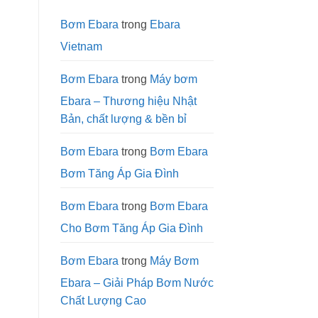
Thống
động
Làm
Mát
Bơm Ebara
trong
Ebara
và
Xử
Vietnam
Lý
Nước
Công
Nghiệp
Bơm Ebara
trong
Máy bơm
Ebara – Thương hiệu Nhật
Bản, chất lượng & bền bỉ
Bơm Ebara
trong
Bơm Ebara
Bơm Tăng Áp Gia Đình
Bơm Ebara
trong
Bơm Ebara
Cho Bơm Tăng Áp Gia Đình
Bơm Ebara
trong
Máy Bơm
Ebara – Giải Pháp Bơm Nước
Chất Lượng Cao