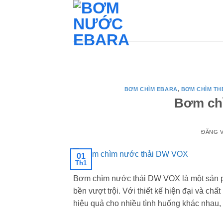
Bỏ
qua
nội
dung
BƠM CHÌM EBARA
,
BƠM CHÌM TH
Bơm ch
ĐĂNG 
01
Th1
Bơm chìm nước thải DW VOX là một sản p
bền vượt trội. Với thiết kế hiện đại và c
hiệu quả cho nhiều tình huống khác nhau, 