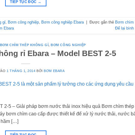
TIẾP TỤC ĐỌC
→
 gỉ
,
Bơm công nghiệp
,
Bơm công nghiệp Ebara
|
Được gắn thẻ
Bơm chìm
m Ebara
Để lại bình
BƠM CHÌM THÉP KHÔNG GỈ
,
BƠM CÔNG NGHIỆP
ông rỉ Ebara – Model BEST 2-5
VÀO
1 THÁNG 1, 2014
BỞI
BƠM EBARA
 2-5 – Giải pháp bơm nước thải inox hiệu quả Bơm chìm thép
áy bơm chìm cao cấp được thiết kế để xử lý nước thải, nước b
g hầm […]
TIẾP TỤC ĐỌC
→