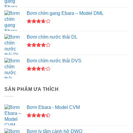
Bơm chìm gang Ebara – Model DML
Được
xếp
Bơm chìm nước thải DL
hạng
3.67
5
sao
Được
xếp hạng
Bơm chìm nước thải DVS
4.00
5
sao
Được
xếp
hạng
SẢN PHẨM ƯA THÍCH
3.50
5
sao
Bơm Ebara - Model CVM
Được xếp
hạng
4.33
Bơm ly tâm cánh hở DWO
5 sao