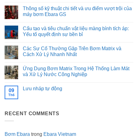
trong
Giải
Không
hệ
pháp
có
Thông số kỹ thuật chi tiết và ưu điểm vượt trội của
thống
lắp
bình
cấp
đặt
luận
máy bơm Ebara GS
nước
tối
ở
sạch
ưu:
Giải
Không
cho
Khi
mã
có
Cấu tạo và tiêu chuẩn vật liệu màng bình tích áp:
ngành
nào
cấu
bình
thực
nên
tạo
luận
Yếu tố quyết định sự bền bỉ
phẩm
chạy
Inox
ở
và
bơm
316
Thông
Không
đồ
Song
của
số
có
Các Sự Cố Thường Gặp Trên Bơm Matrix và
uống
song,
dòng
kỹ
bình
khi
bơm
thuật
luận
Cách Xử Lý Nhanh Nhất
nào
Ebara
chi
ở
chọn
EVMSG:
tiết
Cấu
Không
Nối
Độ
và
tạo
có
Ứng Dụng Bơm Matrix Trong Hệ Thống Làm Mát
tiếp?
bền
ưu
và
bình
trong
điểm
tiêu
luận
và Xử Lý Nước Công Nghiệp
môi
vượt
chuẩn
ở
trường
trội
vật
Các
Không
khắc
của
liệu
Sự
có
Lưu nháp tự động
nghiệt
máy
màng
Cố
bình
09
bơm
bình
Thường
luận
Th6
Không
Ebara
tích
Gặp
ở
có
GS
áp:
Trên
Ứng
bình
Yếu
Bơm
Dụng
luận
tố
Matrix
Bơm
ở
quyết
và
Matrix
RECENT COMMENTS
Lưu
định
Cách
Trong
nháp
sự
Xử
Hệ
tự
bền
Lý
Thống
động
bỉ
Nhanh
Làm
Nhất
Mát
Bơm Ebara
trong
Ebara Vietnam
và