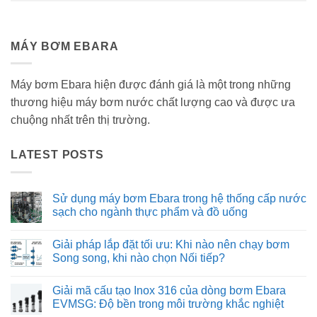
MÁY BƠM EBARA
Máy bơm Ebara hiện được đánh giá là một trong những
thương hiệu máy bơm nước chất lượng cao và được ưa
chuộng nhất trên thị trường.
LATEST POSTS
Sử dụng máy bơm Ebara trong hệ thống cấp nước
sạch cho ngành thực phẩm và đồ uống
Không
có
Giải pháp lắp đặt tối ưu: Khi nào nên chạy bơm
bình
luận
Song song, khi nào chọn Nối tiếp?
ở
Sử
Không
dụng
có
Giải mã cấu tạo Inox 316 của dòng bơm Ebara
máy
bình
bơm
luận
EVMSG: Độ bền trong môi trường khắc nghiệt
Ebara
ở