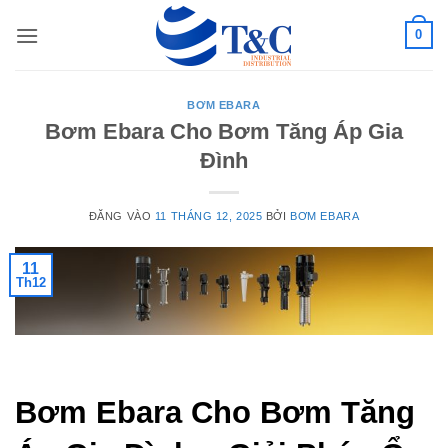
Bỏ
0
qua
nội
dung
BƠM EBARA
Bơm Ebara Cho Bơm Tăng Áp Gia
Đình
ĐĂNG VÀO
11 THÁNG 12, 2025
BỞI
BƠM EBARA
11
Th12
Bơm Ebara Cho Bơm Tăng 