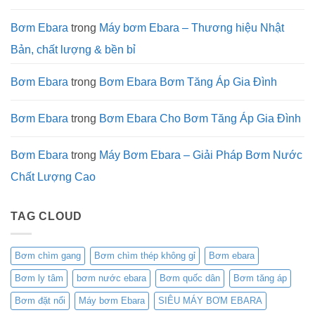
Xử
Lý
Nước
Bơm Ebara
trong
Máy bơm Ebara – Thương hiệu Nhật
Công
Nghiệp
Bản, chất lượng & bền bỉ
Bơm Ebara
trong
Bơm Ebara Bơm Tăng Áp Gia Đình
Bơm Ebara
trong
Bơm Ebara Cho Bơm Tăng Áp Gia Đình
Bơm Ebara
trong
Máy Bơm Ebara – Giải Pháp Bơm Nước
Chất Lượng Cao
TAG CLOUD
Bơm chìm gang
Bơm chìm thép không gỉ
Bơm ebara
Bơm ly tâm
bơm nước ebara
Bơm quốc dân
Bơm tăng áp
Bơm đặt nổi
Máy bơm Ebara
SIÊU MÁY BƠM EBARA