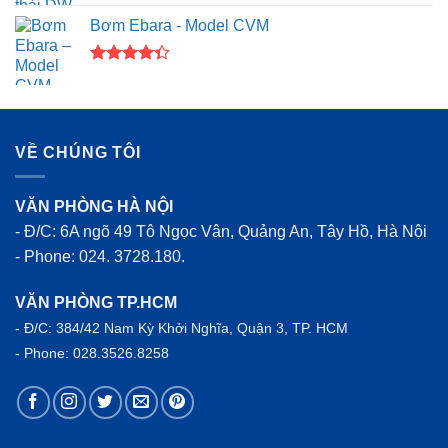
hạng
4.50
Bơm Ebara - Model CVM
5 sao
Được xếp
hạng
4.33
5 sao
VỀ CHÚNG TÔI
VĂN PHÒNG HÀ NỘI
- Đ/C: 6A ngõ 49 Tô Ngọc Vân, Quảng An, Tây Hồ, Hà Nội
- Phone: 024. 3728.180.
VĂN PHÒNG TP.HCM
- Đ/C: 384/42 Nam Kỳ Khởi Nghĩa, Quận 3, TP. HCM
- Phone: 028.3526.8258