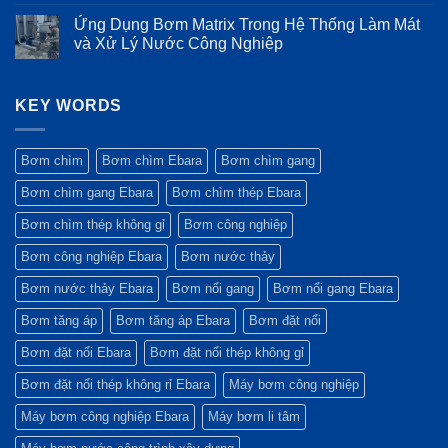
Nối
Độ
và
tạo
có
Ứng Dụng Bơm Matrix Trong Hệ Thống Làm Mát
tiếp?
bền
ưu
và
bình
trong
điểm
tiêu
luận
và Xử Lý Nước Công Nghiệp
môi
vượt
chuẩn
ở
trường
trội
vật
Các
Không
khắc
của
liệu
Sự
có
nghiệt
máy
màng
Cố
bình
bơm
bình
Thường
KEY WORDS
luận
Ebara
tích
Gặp
ở
GS
áp:
Trên
Ứng
Yếu
Bơm
Dụng
tố
Matrix
Bơm
Bơm chìm
Bơm chìm Ebara
Bơm chìm gang
quyết
và
Matrix
định
Cách
Trong
Bơm chìm gang Ebara
Bơm chìm thép Ebara
sự
Xử
Hệ
bền
Lý
Thống
bỉ
Nhanh
Làm
Bơm chìm thép không gỉ
Bơm công nghiệp
Nhất
Mát
và
Bơm công nghiệp Ebara
Bơm nước thảy
Xử
Lý
Nước
Bơm nước thảy Ebara
Bơm nổi gang
Bơm nổi gang Ebara
Công
Nghiệp
Bơm tăng áp
Bơm tăng áp Ebara
Bơm đặt nổi
Bơm đặt nổi Ebara
Bơm đặt nổi thép không gỉ
Bơm đặt nổi thép không rỉ Ebara
Máy bơm công nghiệp
Máy bơm công nghiệp Ebara
Máy bơm li tâm