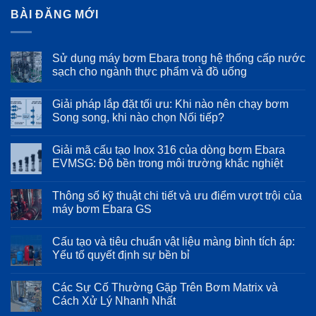
BÀI ĐĂNG MỚI
Sử dụng máy bơm Ebara trong hệ thống cấp nước
sạch cho ngành thực phẩm và đồ uống
Không
có
Giải pháp lắp đặt tối ưu: Khi nào nên chạy bơm
bình
luận
Song song, khi nào chọn Nối tiếp?
ở
Sử
Không
dụng
có
Giải mã cấu tạo Inox 316 của dòng bơm Ebara
máy
bình
bơm
luận
EVMSG: Độ bền trong môi trường khắc nghiệt
Ebara
ở
trong
Giải
Không
hệ
pháp
có
Thông số kỹ thuật chi tiết và ưu điểm vượt trội của
thống
lắp
bình
cấp
đặt
luận
máy bơm Ebara GS
nước
tối
ở
sạch
ưu:
Giải
Không
cho
Khi
mã
có
Cấu tạo và tiêu chuẩn vật liệu màng bình tích áp:
ngành
nào
cấu
bình
thực
nên
tạo
luận
Yếu tố quyết định sự bền bỉ
phẩm
chạy
Inox
ở
và
bơm
316
Thông
Không
đồ
Song
của
số
có
Các Sự Cố Thường Gặp Trên Bơm Matrix và
uống
song,
dòng
kỹ
bình
khi
bơm
thuật
luận
Cách Xử Lý Nhanh Nhất
nào
Ebara
chi
ở
chọn
EVMSG:
tiết
Cấu
Không