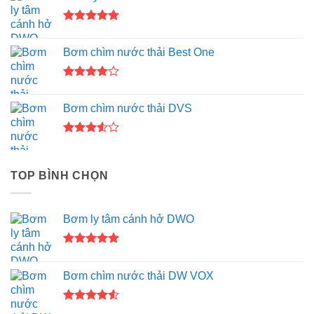
Được xếp
hạng
5.00
Bơm chìm nước thải Best One
5 sao
Được
xếp hạng
Bơm chìm nước thải DVS
4.00
5
sao
Được
xếp
hạng
TOP BÌNH CHỌN
3.50
5
sao
Bơm ly tâm cánh hở DWO
Được xếp
hạng
5.00
Bơm chìm nước thải DW VOX
5 sao
Được xếp