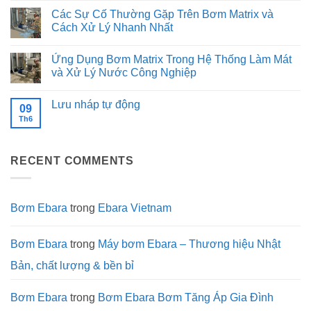
đồ
Song
của
số
có
Các Sự Cố Thường Gặp Trên Bơm Matrix và
uống
song,
dòng
kỹ
bình
khi
bơm
thuật
luận
Cách Xử Lý Nhanh Nhất
nào
Ebara
chi
ở
chọn
EVMSG:
tiết
Cấu
Không
Nối
Độ
và
tạo
có
Ứng Dụng Bơm Matrix Trong Hệ Thống Làm Mát
tiếp?
bền
ưu
và
bình
trong
điểm
tiêu
luận
và Xử Lý Nước Công Nghiệp
môi
vượt
chuẩn
ở
trường
trội
vật
Các
Không
khắc
của
liệu
Sự
có
Lưu nháp tự động
nghiệt
máy
màng
Cố
bình
09
bơm
bình
Thường
luận
Th6
Không
Ebara
tích
Gặp
ở
có
GS
áp:
Trên
Ứng
bình
Yếu
Bơm
Dụng
luận
tố
Matrix
Bơm
ở
quyết
và
Matrix
RECENT COMMENTS
Lưu
định
Cách
Trong
nháp
sự
Xử
Hệ
tự
bền
Lý
Thống
động
bỉ
Nhanh
Làm
Nhất
Mát
Bơm Ebara
trong
Ebara Vietnam
và
Xử
Lý
Nước
Bơm Ebara
trong
Máy bơm Ebara – Thương hiệu Nhật
Công
Nghiệp
Bản, chất lượng & bền bỉ
Bơm Ebara
trong
Bơm Ebara Bơm Tăng Áp Gia Đình