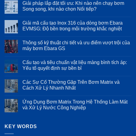
Giải pháp lắp đặt tối ưu: Khi nào nên chạy bơm
bình
luận
Song song, khi nào chọn Nối tiếp?
ở
Sử
Không
dụng
có
Giải mã cấu tạo Inox 316 của dòng bơm Ebara
máy
bình
bơm
luận
EVMSG: Độ bền trong môi trường khắc nghiệt
Ebara
ở
trong
Giải
Không
hệ
pháp
có
Thông số kỹ thuật chi tiết và ưu điểm vượt trội của
thống
lắp
bình
cấp
đặt
luận
máy bơm Ebara GS
nước
tối
ở
sạch
ưu:
Giải
Không
cho
Khi
mã
có
Cấu tạo và tiêu chuẩn vật liệu màng bình tích áp:
ngành
nào
cấu
bình
thực
nên
tạo
luận
Yếu tố quyết định sự bền bỉ
phẩm
chạy
Inox
ở
và
bơm
316
Thông
Không
đồ
Song
của
số
có
Các Sự Cố Thường Gặp Trên Bơm Matrix và
uống
song,
dòng
kỹ
bình
khi
bơm
thuật
luận
Cách Xử Lý Nhanh Nhất
nào
Ebara
chi
ở
chọn
EVMSG:
tiết
Cấu
Không
Nối
Độ
và
tạo
có
Ứng Dụng Bơm Matrix Trong Hệ Thống Làm Mát
tiếp?
bền
ưu
và
bình
trong
điểm
tiêu
luận
và Xử Lý Nước Công Nghiệp
môi
vượt
chuẩn
ở
trường
trội
vật
Các
Không
khắc
của
liệu
Sự
có
nghiệt
máy
màng
Cố
bình
bơm
bình
Thường
KEY WORDS
luận
Ebara
tích
Gặp
ở
GS
áp:
Trên
Ứng