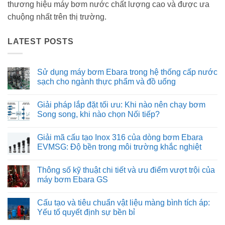
thương hiệu máy bơm nước chất lượng cao và được ưa
chuộng nhất trên thị trường.
LATEST POSTS
Sử dụng máy bơm Ebara trong hệ thống cấp nước
sạch cho ngành thực phẩm và đồ uống
Không
có
Giải pháp lắp đặt tối ưu: Khi nào nên chạy bơm
bình
luận
Song song, khi nào chọn Nối tiếp?
ở
Sử
Không
dụng
có
Giải mã cấu tạo Inox 316 của dòng bơm Ebara
máy
bình
bơm
luận
EVMSG: Độ bền trong môi trường khắc nghiệt
Ebara
ở
trong
Giải
Không
hệ
pháp
có
Thông số kỹ thuật chi tiết và ưu điểm vượt trội của
thống
lắp
bình
cấp
đặt
luận
máy bơm Ebara GS
nước
tối
ở
sạch
ưu:
Giải
Không
cho
Khi
mã
có
Cấu tạo và tiêu chuẩn vật liệu màng bình tích áp:
ngành
nào
cấu
bình
thực
nên
tạo
luận
Yếu tố quyết định sự bền bỉ
phẩm
chạy
Inox
ở
và
bơm
316
Thông
Không