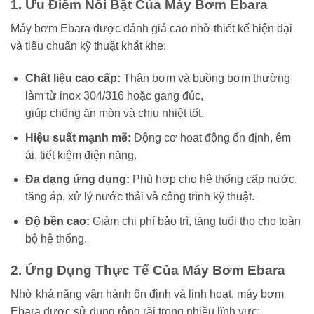
1. Ưu Điểm Nổi Bật Của Máy Bơm Ebara
Máy bơm Ebara được đánh giá cao nhờ thiết kế hiện đại
và tiêu chuẩn kỹ thuật khắt khe:
Chất liệu cao cấp:
Thân bơm và buồng bơm thường
làm từ inox 304/316 hoặc gang đúc,
giúp chống ăn mòn và chịu nhiệt tốt.
Hiệu suất mạnh mẽ:
Động cơ hoạt động ổn định, êm
ái, tiết kiệm điện năng.
Đa dạng ứng dụng:
Phù hợp cho hệ thống cấp nước,
tăng áp, xử lý nước thải và công trình kỹ thuật.
Độ bền cao:
Giảm chi phí bảo trì, tăng tuổi thọ cho toàn
bộ hệ thống.
2. Ứng Dụng Thực Tế Của Máy Bơm Ebara
Nhờ khả năng vận hành ổn định và linh hoạt, máy bơm
Ebara được sử dụng rộng rãi trong nhiều lĩnh vực: