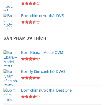
3.67
5
sao
Được
xếp hạng
Bơm chìm nước thải DVS
4.00
5
sao
Được
xếp
hạng
SẢN PHẨM ƯA THÍCH
3.50
5
sao
Bơm Ebara - Model CVM
Được xếp
hạng
4.33
Bơm ly tâm cánh hở DWO
5 sao
Được xếp
hạng
5.00
Bơm chìm nước thải Best One
5 sao
Được