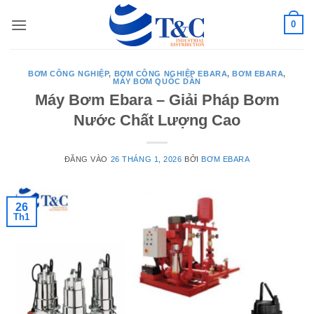
Bỏ
0
qua
nội
dung
BƠM CÔNG NGHIỆP
,
BƠM CÔNG NGHIỆP EBARA
,
BƠM EBARA
,
MÁY BƠM QUỐC DÂN
Máy Bơm Ebara – Giải Pháp Bơm
Nước Chất Lượng Cao
ĐĂNG VÀO
26 THÁNG 1, 2026
BỞI
BƠM EBARA
26
Th1