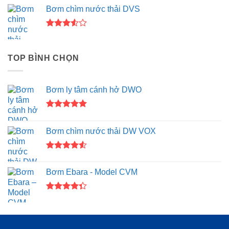
xếp hạng
Bơm chìm nước thải DVS
4.00
5
sao
Được
xếp
hạng
TOP BÌNH CHỌN
3.50
5
sao
Bơm ly tâm cánh hở DWO
Được xếp
hạng
5.00
Bơm chìm nước thải DW VOX
5 sao
Được xếp
hạng
4.50
Bơm Ebara - Model CVM
5 sao
Được xếp
hạng
4.33
5 sao