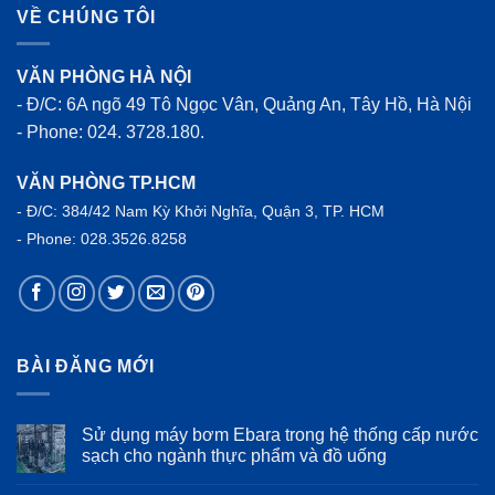
VỀ CHÚNG TÔI
VĂN PHÒNG HÀ NỘI
- Đ/C: 6A ngõ 49 Tô Ngọc Vân, Quảng An, Tây Hồ, Hà Nội
- Phone: 024. 3728.180.
VĂN PHÒNG TP.HCM
- Đ/C: 384/42 Nam Kỳ Khởi Nghĩa, Quận 3, TP. HCM
- Phone: 028.3526.8258
BÀI ĐĂNG MỚI
Sử dụng máy bơm Ebara trong hệ thống cấp nước
sạch cho ngành thực phẩm và đồ uống
Không
có