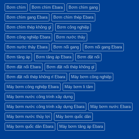
Yếu
Bơm
Dụng
tố
Matrix
Bơm
Bơm chìm
Bơm chìm Ebara
Bơm chìm gang
quyết
và
Matrix
định
Cách
Trong
Bơm chìm gang Ebara
Bơm chìm thép Ebara
sự
Xử
Hệ
bền
Lý
Thống
bỉ
Nhanh
Làm
Bơm chìm thép không gỉ
Bơm công nghiệp
Nhất
Mát
và
Bơm công nghiệp Ebara
Bơm nước thảy
Xử
Lý
Nước
Bơm nước thảy Ebara
Bơm nổi gang
Bơm nổi gang Ebara
Công
Nghiệp
Bơm tăng áp
Bơm tăng áp Ebara
Bơm đặt nổi
Bơm đặt nổi Ebara
Bơm đặt nổi thép không gỉ
Bơm đặt nổi thép không rỉ Ebara
Máy bơm công nghiệp
Máy bơm công nghiệp Ebara
Máy bơm li tâm
Máy bơm nước công trình xây dựng
Máy bơm nước công trình xây dựng Ebara
Máy bơm nước Ebara
Máy bơm nước thủy lợi
Máy bơm quốc dân
Máy bơm quốc dân Ebara
Máy bơm tăng áp Ebara