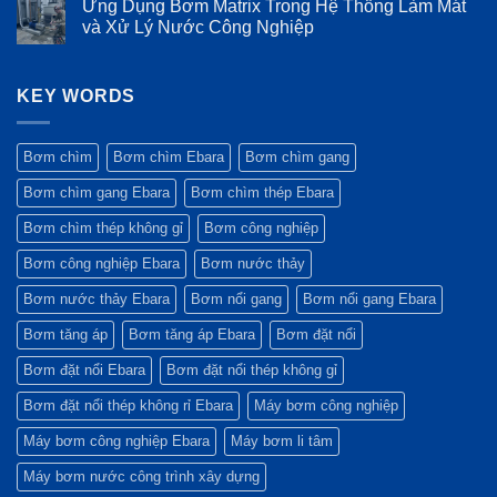
Ứng Dụng Bơm Matrix Trong Hệ Thống Làm Mát
tiếp?
bền
ưu
và
bình
trong
điểm
tiêu
luận
và Xử Lý Nước Công Nghiệp
môi
vượt
chuẩn
ở
trường
trội
vật
Các
Không
khắc
của
liệu
Sự
có
nghiệt
máy
màng
Cố
bình
bơm
bình
Thường
KEY WORDS
luận
Ebara
tích
Gặp
ở
GS
áp:
Trên
Ứng
Yếu
Bơm
Dụng
tố
Matrix
Bơm
Bơm chìm
Bơm chìm Ebara
Bơm chìm gang
quyết
và
Matrix
định
Cách
Trong
Bơm chìm gang Ebara
Bơm chìm thép Ebara
sự
Xử
Hệ
bền
Lý
Thống
bỉ
Nhanh
Làm
Bơm chìm thép không gỉ
Bơm công nghiệp
Nhất
Mát
và
Bơm công nghiệp Ebara
Bơm nước thảy
Xử
Lý
Nước
Bơm nước thảy Ebara
Bơm nổi gang
Bơm nổi gang Ebara
Công
Nghiệp
Bơm tăng áp
Bơm tăng áp Ebara
Bơm đặt nổi
Bơm đặt nổi Ebara
Bơm đặt nổi thép không gỉ
Bơm đặt nổi thép không rỉ Ebara
Máy bơm công nghiệp
Máy bơm công nghiệp Ebara
Máy bơm li tâm
Máy bơm nước công trình xây dựng