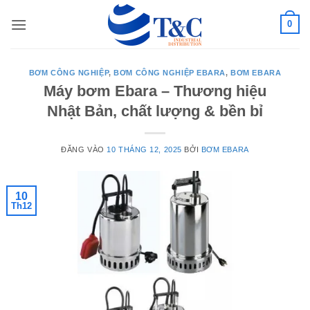
Bỏ
0
qua
nội
dung
BƠM CÔNG NGHIỆP
,
BƠM CÔNG NGHIỆP EBARA
,
BƠM EBARA
Máy bơm Ebara – Thương hiệu
Nhật Bản, chất lượng & bền bỉ
ĐĂNG VÀO
10 THÁNG 12, 2025
BỞI
BƠM EBARA
10
Th12