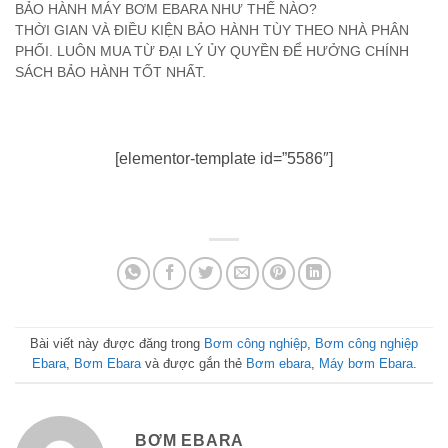
BẢO HÀNH MÁY BƠM EBARA NHƯ THẾ NÀO?
THỜI GIAN VÀ ĐIỀU KIỆN BẢO HÀNH TÙY THEO NHÀ PHÂN
PHỐI. LUÔN MUA TỪ ĐẠI LÝ ỦY QUYỀN ĐỂ HƯỞNG CHÍNH
SÁCH BẢO HÀNH TỐT NHẤT.
[elementor-template id=”5586″]
Bài viết này được đăng trong
Bơm công nghiệp
,
Bơm công nghiệp
Ebara
,
Bơm Ebara
và được gắn thẻ
Bơm ebara
,
Máy bơm Ebara
.
BƠM EBARA