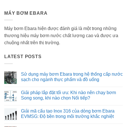
MÁY BƠM EBARA
Máy bơm Ebara hiện được đánh giá là một trong những
thương hiệu máy bơm nước chất lượng cao và được ưa
chuộng nhất trên thị trường.
LATEST POSTS
Sử dụng máy bơm Ebara trong hệ thống cấp nước
sạch cho ngành thực phẩm và đồ uống
Không
có
Giải pháp lắp đặt tối ưu: Khi nào nên chạy bơm
bình
luận
Song song, khi nào chọn Nối tiếp?
ở
Sử
Không
dụng
có
Giải mã cấu tạo Inox 316 của dòng bơm Ebara
máy
bình
bơm
luận
EVMSG: Độ bền trong môi trường khắc nghiệt
Ebara
ở
trong
Giải
Không
hệ
pháp
có