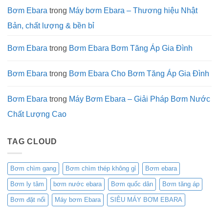
Lý
Nước
Bơm Ebara
trong
Máy bơm Ebara – Thương hiệu Nhật
Công
Nghiệp
Bản, chất lượng & bền bỉ
Bơm Ebara
trong
Bơm Ebara Bơm Tăng Áp Gia Đình
Bơm Ebara
trong
Bơm Ebara Cho Bơm Tăng Áp Gia Đình
Bơm Ebara
trong
Máy Bơm Ebara – Giải Pháp Bơm Nước
Chất Lượng Cao
TAG CLOUD
Bơm chìm gang
Bơm chìm thép không gỉ
Bơm ebara
Bơm ly tâm
bơm nước ebara
Bơm quốc dân
Bơm tăng áp
Bơm đặt nổi
Máy bơm Ebara
SIÊU MÁY BƠM EBARA