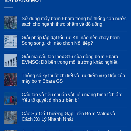
BÀI ĐĂNG MỚI
Sử dụng máy bơm Ebara trong hệ thống cấp nước
sạch cho ngành thực phẩm và đồ uống
Không
có
Giải pháp lắp đặt tối ưu: Khi nào nên chạy bơm
bình
luận
Song song, khi nào chọn Nối tiếp?
ở
Sử
Không
dụng
có
Giải mã cấu tạo Inox 316 của dòng bơm Ebara
máy
bình
bơm
luận
EVMSG: Độ bền trong môi trường khắc nghiệt
Ebara
ở
trong
Giải
Không
hệ
pháp
có
Thông số kỹ thuật chi tiết và ưu điểm vượt trội của
thống
lắp
bình
cấp
đặt
luận
máy bơm Ebara GS
nước
tối
ở
sạch
ưu:
Giải
Không
cho
Khi
mã
có
Cấu tạo và tiêu chuẩn vật liệu màng bình tích áp:
ngành
nào
cấu
bình
thực
nên
tạo
luận
Yếu tố quyết định sự bền bỉ
phẩm
chạy
Inox
ở
và
bơm
316
Thông
Không
đồ
Song
của
số
có
Các Sự Cố Thường Gặp Trên Bơm Matrix và
uống
song,
dòng
kỹ
bình
khi
bơm
thuật
luận
Cách Xử Lý Nhanh Nhất
nào
Ebara
chi
ở
chọn
EVMSG:
tiết
Cấu
Không
Nối
Độ
và
tạo
có