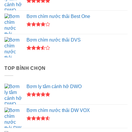
Được xếp
hạng
5.00
Bơm chìm nước thải Best One
5 sao
Được
xếp hạng
Bơm chìm nước thải DVS
4.00
5
sao
Được
xếp
hạng
TOP BÌNH CHỌN
3.50
5
sao
Bơm ly tâm cánh hở DWO
Được xếp
hạng
5.00
Bơm chìm nước thải DW VOX
5 sao
Được xếp
hạng
4.50