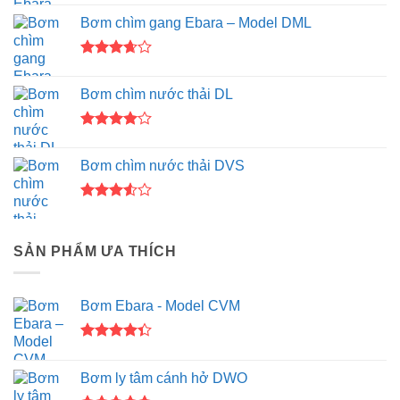
Bơm chìm gang Ebara – Model DML
Được
xếp
Bơm chìm nước thải DL
hạng
3.67
5
sao
Được
xếp hạng
Bơm chìm nước thải DVS
4.00
5
sao
Được
xếp
hạng
SẢN PHẨM ƯA THÍCH
3.50
5
sao
Bơm Ebara - Model CVM
Được xếp
hạng
4.33
Bơm ly tâm cánh hở DWO
5 sao