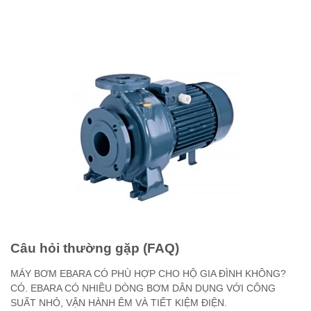
Câu hỏi thường gặp (FAQ)
MÁY BƠM EBARA CÓ PHÙ HỢP CHO HỘ GIA ĐÌNH KHÔNG?
CÓ. EBARA CÓ NHIỀU DÒNG BƠM DÂN DỤNG VỚI CÔNG
SUẤT NHỎ, VẬN HÀNH ÊM VÀ TIẾT KIỆM ĐIỆN.