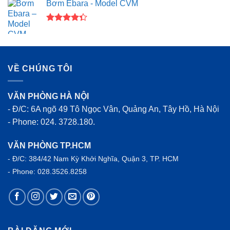
Bơm Ebara - Model CVM
5 sao
Được xếp
hạng
4.33
5 sao
VỀ CHÚNG TÔI
VĂN PHÒNG HÀ NỘI
- Đ/C: 6A ngõ 49 Tô Ngọc Vân, Quảng An, Tây Hồ, Hà Nội
- Phone: 024. 3728.180.
VĂN PHÒNG TP.HCM
- Đ/C: 384/42 Nam Kỳ Khởi Nghĩa, Quận 3, TP. HCM
- Phone: 028.3526.8258