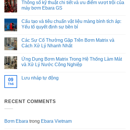
Thông số kỹ thuật chi tiết và ưu điểm vượt trội của
thống
lắp
bình
cấp
đặt
luận
máy bơm Ebara GS
nước
tối
ở
sạch
ưu:
Giải
Không
cho
Khi
mã
có
Cấu tạo và tiêu chuẩn vật liệu màng bình tích áp:
ngành
nào
cấu
bình
thực
nên
tạo
luận
Yếu tố quyết định sự bền bỉ
phẩm
chạy
Inox
ở
và
bơm
316
Thông
Không
đồ
Song
của
số
có
Các Sự Cố Thường Gặp Trên Bơm Matrix và
uống
song,
dòng
kỹ
bình
khi
bơm
thuật
luận
Cách Xử Lý Nhanh Nhất
nào
Ebara
chi
ở
chọn
EVMSG:
tiết
Cấu
Không
Nối
Độ
và
tạo
có
Ứng Dụng Bơm Matrix Trong Hệ Thống Làm Mát
tiếp?
bền
ưu
và
bình
trong
điểm
tiêu
luận
và Xử Lý Nước Công Nghiệp
môi
vượt
chuẩn
ở
trường
trội
vật
Các
Không
khắc
của
liệu
Sự
có
Lưu nháp tự động
nghiệt
máy
màng
Cố
bình
09
bơm
bình
Thường
luận
Th6
Không
Ebara
tích
Gặp
ở
có
GS
áp:
Trên
Ứng
bình
Yếu
Bơm
Dụng
luận
tố
Matrix
Bơm
ở
quyết
và
Matrix
RECENT COMMENTS
Lưu
định
Cách
Trong
nháp
sự
Xử
Hệ
tự
bền
Lý
Thống
động
bỉ
Nhanh
Làm
Nhất
Mát
Bơm Ebara
trong
Ebara Vietnam
và
Xử