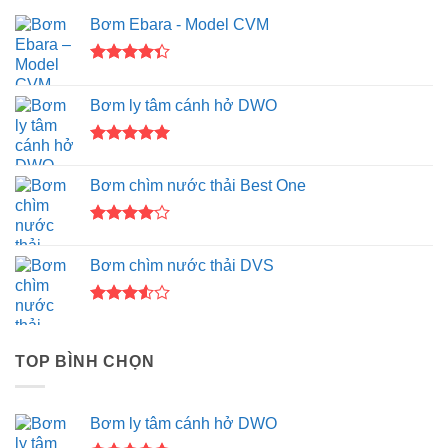
Bơm Ebara - Model CVM
Được xếp
hạng
4.33
Bơm ly tâm cánh hở DWO
5 sao
Được xếp
hạng
5.00
Bơm chìm nước thải Best One
5 sao
Được
xếp hạng
Bơm chìm nước thải DVS
4.00
5
sao
Được
xếp
hạng
TOP BÌNH CHỌN
3.50
5
sao
Bơm ly tâm cánh hở DWO