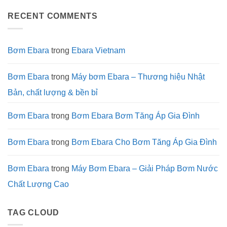
Yếu
Bơm
Dụng
luận
tố
Matrix
Bơm
ở
quyết
và
Matrix
RECENT COMMENTS
Lưu
định
Cách
Trong
nháp
sự
Xử
Hệ
tự
bền
Lý
Thống
động
bỉ
Nhanh
Làm
Nhất
Mát
Bơm Ebara
trong
Ebara Vietnam
và
Xử
Lý
Nước
Bơm Ebara
trong
Máy bơm Ebara – Thương hiệu Nhật
Công
Nghiệp
Bản, chất lượng & bền bỉ
Bơm Ebara
trong
Bơm Ebara Bơm Tăng Áp Gia Đình
Bơm Ebara
trong
Bơm Ebara Cho Bơm Tăng Áp Gia Đình
Bơm Ebara
trong
Máy Bơm Ebara – Giải Pháp Bơm Nước
Chất Lượng Cao
TAG CLOUD