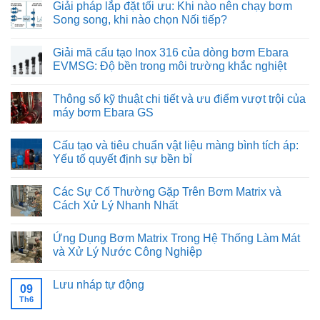
Giải pháp lắp đặt tối ưu: Khi nào nên chạy bơm
bình
luận
Song song, khi nào chọn Nối tiếp?
ở
Sử
Không
dụng
có
Giải mã cấu tạo Inox 316 của dòng bơm Ebara
máy
bình
bơm
luận
EVMSG: Độ bền trong môi trường khắc nghiệt
Ebara
ở
trong
Giải
Không
hệ
pháp
có
Thông số kỹ thuật chi tiết và ưu điểm vượt trội của
thống
lắp
bình
cấp
đặt
luận
máy bơm Ebara GS
nước
tối
ở
sạch
ưu:
Giải
Không
cho
Khi
mã
có
Cấu tạo và tiêu chuẩn vật liệu màng bình tích áp:
ngành
nào
cấu
bình
thực
nên
tạo
luận
Yếu tố quyết định sự bền bỉ
phẩm
chạy
Inox
ở
và
bơm
316
Thông
Không
đồ
Song
của
số
có
Các Sự Cố Thường Gặp Trên Bơm Matrix và
uống
song,
dòng
kỹ
bình
khi
bơm
thuật
luận
Cách Xử Lý Nhanh Nhất
nào
Ebara
chi
ở
chọn
EVMSG:
tiết
Cấu
Không
Nối
Độ
và
tạo
có
Ứng Dụng Bơm Matrix Trong Hệ Thống Làm Mát
tiếp?
bền
ưu
và
bình
trong
điểm
tiêu
luận
và Xử Lý Nước Công Nghiệp
môi
vượt
chuẩn
ở
trường
trội
vật
Các
Không
khắc
của
liệu
Sự
có
Lưu nháp tự động
nghiệt
máy
màng
Cố
bình
09
bơm
bình
Thường
luận
Th6
Không
Ebara
tích
Gặp
ở
có
GS
áp:
Trên
Ứng
bình