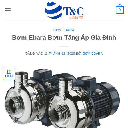
Bỏ
0
qua
nội
dung
BƠM EBARA
Bơm Ebara Bơm Tăng Áp Gia Đình
ĐĂNG VÀO
11 THÁNG 12, 2025
BỞI
BƠM EBARA
11
Th12