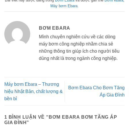
Bài viết này được đăng trong
Bơm Ebara
và được gắn thẻ
Bơm ebara
,
Máy bơm Ebara
.
BƠM EBARA
Mình chuyên nghiên cứu về các dòng
máy bơm công nghiệp nhằm chia sẻ
những thông tin giúp ích cho người tiêu
dùng nhất là trong ngành công nghiệp.
Máy bơm Ebara – Thương
Bơm Ebara Cho Bơm Tăng
hiệu Nhật Bản, chất lượng &
Áp Gia Đình
bền bỉ
1 BÌNH LUẬN VỀ “
BƠM EBARA BƠM TĂNG ÁP
GIA ĐÌNH
”