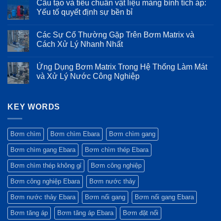
Cấu tạo và tiêu chuẩn vật liệu màng bình tích áp:
ngành
nào
cấu
bình
thực
nên
tạo
luận
Yếu tố quyết định sự bền bỉ
phẩm
chạy
Inox
ở
và
bơm
316
Thông
Không
đồ
Song
của
số
có
Các Sự Cố Thường Gặp Trên Bơm Matrix và
uống
song,
dòng
kỹ
bình
khi
bơm
thuật
luận
Cách Xử Lý Nhanh Nhất
nào
Ebara
chi
ở
chọn
EVMSG:
tiết
Cấu
Không
Nối
Độ
và
tạo
có
Ứng Dụng Bơm Matrix Trong Hệ Thống Làm Mát
tiếp?
bền
ưu
và
bình
trong
điểm
tiêu
luận
và Xử Lý Nước Công Nghiệp
môi
vượt
chuẩn
ở
trường
trội
vật
Các
Không
khắc
của
liệu
Sự
có
nghiệt
máy
màng
Cố
bình
bơm
bình
Thường
KEY WORDS
luận
Ebara
tích
Gặp
ở
GS
áp:
Trên
Ứng
Yếu
Bơm
Dụng
tố
Matrix
Bơm
Bơm chìm
Bơm chìm Ebara
Bơm chìm gang
quyết
và
Matrix
định
Cách
Trong
Bơm chìm gang Ebara
Bơm chìm thép Ebara
sự
Xử
Hệ
bền
Lý
Thống
bỉ
Nhanh
Làm
Bơm chìm thép không gỉ
Bơm công nghiệp
Nhất
Mát
và
Bơm công nghiệp Ebara
Bơm nước thảy
Xử
Lý
Nước
Bơm nước thảy Ebara
Bơm nổi gang
Bơm nổi gang Ebara
Công
Nghiệp
Bơm tăng áp
Bơm tăng áp Ebara
Bơm đặt nổi