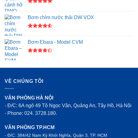
Được xếp
hạng
5.00
Bơm chìm nước thải DW VOX
5 sao
Được xếp
hạng
4.50
Bơm Ebara - Model CVM
5 sao
Được xếp
hạng
4.33
5 sao
VỀ CHÚNG TÔI
VĂN PHÒNG HÀ NỘI
- Đ/C: 6A ngõ 49 Tô Ngọc Vân, Quảng An, Tây Hồ, Hà Nội
- Phone: 024. 3728.180.
VĂN PHÒNG TP.HCM
- Đ/C: 384/42 Nam Kỳ Khởi Nghĩa, Quận 3, TP. HCM