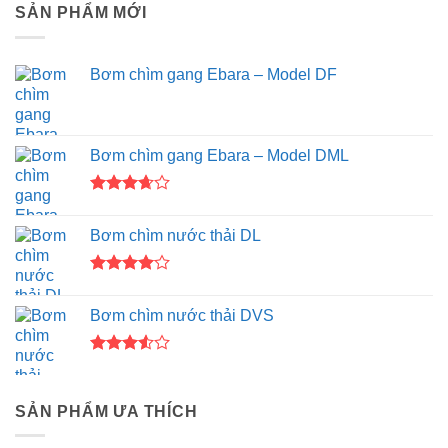
SẢN PHẨM MỚI
Bơm chìm gang Ebara – Model DF
Bơm chìm gang Ebara – Model DML
Được
xếp
Bơm chìm nước thải DL
hạng
3.67
5
sao
Được
xếp hạng
Bơm chìm nước thải DVS
4.00
5
sao
Được
xếp
hạng
SẢN PHẨM ƯA THÍCH
3.50
5
sao