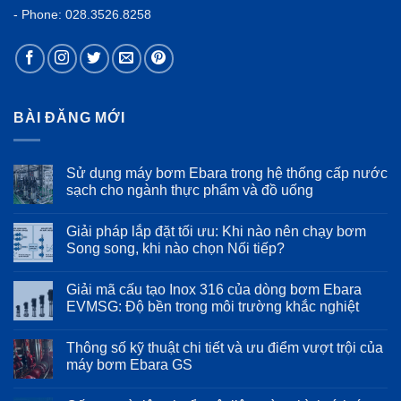
- Phone: 028.3526.8258
BÀI ĐĂNG MỚI
Sử dụng máy bơm Ebara trong hệ thống cấp nước
sạch cho ngành thực phẩm và đồ uống
Không
có
Giải pháp lắp đặt tối ưu: Khi nào nên chạy bơm
bình
luận
Song song, khi nào chọn Nối tiếp?
ở
Sử
Không
dụng
có
Giải mã cấu tạo Inox 316 của dòng bơm Ebara
máy
bình
bơm
luận
EVMSG: Độ bền trong môi trường khắc nghiệt
Ebara
ở
trong
Giải
Không
hệ
pháp
có
Thông số kỹ thuật chi tiết và ưu điểm vượt trội của
thống
lắp
bình
cấp
đặt
luận
máy bơm Ebara GS
nước
tối
ở
sạch
ưu:
Giải
Không
cho
Khi
mã
có