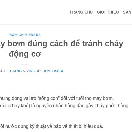
TRANG CHỦ
GIỚI THIỆU
SẢN
BƠM CHÌM EBARA
y bơm đúng cách để tránh cháy
động cơ
VÀO
5 THÁNG 5, 2026
BỞI
BƠM EBARA
ưng đóng vai trò “sống còn” đối với tuổi thọ máy bơm.
ớc (chạy khô) là nguyên nhân hàng đầu gây cháy phớt, hỏng
i nước đúng kỹ thuật và bảo vệ thiết bị hiệu quả.