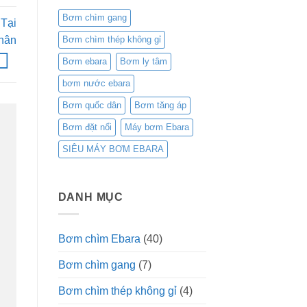
Bơm chìm gang
 Tại
phân
Bơm chìm thép không gỉ
Bơm ebara
Bơm ly tâm
bơm nước ebara
Bơm quốc dân
Bơm tăng áp
Bơm đặt nổi
Máy bơm Ebara
SIÊU MÁY BƠM EBARA
DANH MỤC
Bơm chìm Ebara
(40)
Bơm chìm gang
(7)
Bơm chìm thép không gỉ
(4)