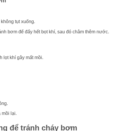
ơm
 không tụt xuống.
ánh bơm để đẩy hết bọt khí, sau đó châm thêm nước.
h lọt khí gây mất mồi.
ông.
mồi lại.
ọng để tránh cháy bơm