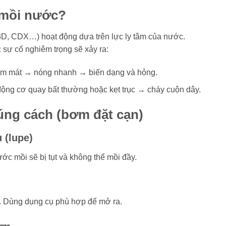
 mồi nước?
3D, CDX…) hoạt động dựa trên lực ly tâm của nước.
sự cố nghiêm trọng sẽ xảy ra:
m mát → nóng nhanh → biến dạng và hỏng.
ộng cơ quay bất thường hoặc kẹt trục → cháy cuộn dây.
úng cách (bơm đặt cạn)
 (lupe)
c mồi sẽ bị tụt và không thể mồi đầy.
. Dùng dụng cụ phù hợp để mở ra.