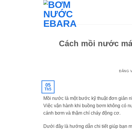
Bỏ
qua
nội
dung
Cách mồi nước má
ĐĂNG 
05
Th5
Mồi nước là một bước kỹ thuật đơn giản nh
Việc vận hành khi buồng bơm không có nư
cánh bơm và thậm chí cháy động cơ.
Dưới đây là hướng dẫn chi tiết giúp bạn mồ