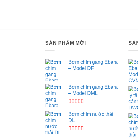
SẢN PHẨM MỚI
SẢ
Bơm chìm gang Ebara
– Model DF
Bơm chìm gang Ebara
– Model DML
Được
xếp hạng
Bơm chìm nước thải
3.67
5
DL
sao
Được xếp