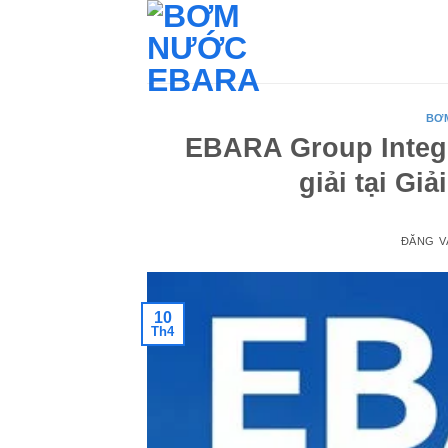
Bỏ
qua
nội
dung
BƠ
EBARA Group Integr
giải tại Gi
ĐĂNG 
10
Th4