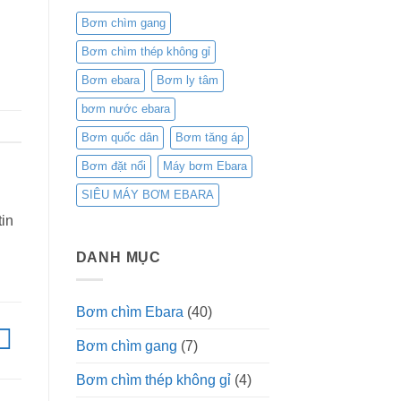
Bơm chìm gang
Bơm chìm thép không gỉ
Bơm ebara
Bơm ly tâm
bơm nước ebara
Bơm quốc dân
Bơm tăng áp
Bơm đặt nổi
Máy bơm Ebara
SIÊU MÁY BƠM EBARA
in
DANH MỤC
Bơm chìm Ebara
(40)
Bơm chìm gang
(7)
Bơm chìm thép không gỉ
(4)