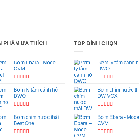
N PHẨM ƯA THÍCH
TOP BÌNH CHỌN
Bơm Ebara - Model
Bơm ly tâm cánh 
CVM
DWO
Được xếp
Được xếp
hạng
4.33
hạng
5.00
5
Bơm ly tâm cánh hở
Bơm chìm nước th
5 sao
sao
DWO
DW VOX
Được xếp
Được xếp
hạng
5.00
5
hạng
4.50
Bơm chìm nước thải
Bơm Ebara - Mode
sao
5 sao
Best One
CVM
Được xếp
Được xếp