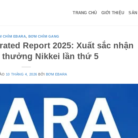
TRANG CHỦ
GIỚI THIỆU
SẢN
M CHÌM EBARA
,
BƠM CHÌM GANG
ated Report 2025: Xuất sắc nhận
ải thưởng Nikkei lần thứ 5
VÀO
10 THÁNG 4, 2026
BỞI
BƠM EBARA