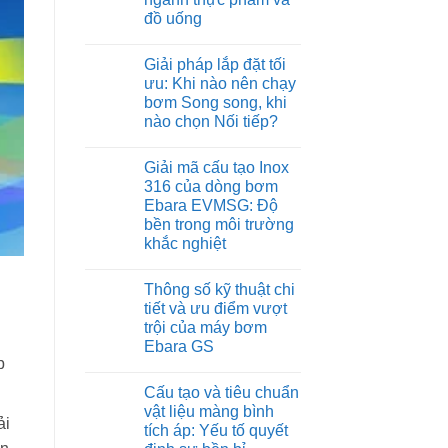
đồ uống
Không
có
Giải pháp lắp đặt tối
bình
luận
ưu: Khi nào nên chạy
ở
bơm Song song, khi
Sử
dụng
nào chọn Nối tiếp?
máy
bơm
Không
Ebara
có
Giải mã cấu tạo Inox
trong
bình
hệ
luận
316 của dòng bơm
ở
thống
Ebara EVMSG: Độ
Giải
cấp
pháp
nước
bền trong môi trường
lắp
sạch
khắc nghiệt
đặt
cho
tối
ngành
Không
ưu:
thực
có
Khi
phẩm
Thông số kỹ thuật chi
bình
nào
và
luận
tiết và ưu điểm vượt
nên
đồ
ở
chạy
uống
trội của máy bơm
Giải
bơm
mã
Ebara GS
Song
cấu
p
song,
tạo
Không
khi
Inox
có
nào
Cấu tạo và tiêu chuẩn
316
bình
chọn
của
luận
vật liệu màng bình
Nối
ở
dòng
ải
tiếp?
tích áp: Yếu tố quyết
Thông
bơm
số
Ebara