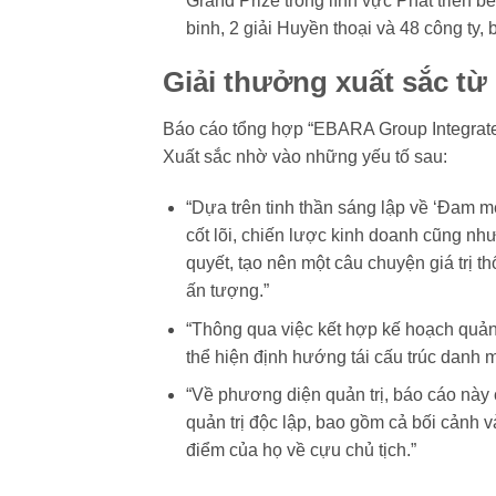
Grand Prize trong lĩnh vực Phát triển bề
binh, 2 giải Huyền thoại và 48 công ty
Giải thưởng xuất sắc từ
Báo cáo tổng hợp “EBARA Group Integrate
Xuất sắc nhờ vào những yếu tố sau:
“Dựa trên tinh thần sáng lập về ‘Đam m
cốt lõi, chiến lược kinh doanh cũng nh
quyết, tạo nên một câu chuyện giá trị t
ấn tượng.”
“Thông qua việc kết hợp kế hoạch quản 
thể hiện định hướng tái cấu trúc danh 
“Về phương diện quản trị, báo cáo này 
quản trị độc lập, bao gồm cả bối cảnh 
điểm của họ về cựu chủ tịch.”