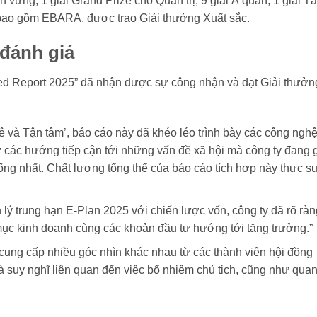
n vững, 1 giải Grand Prize cho Quản trị, 9 giải Á quân, 1 giải T
, bao gồm EBARA, được trao Giải thưởng Xuất sắc.
 đánh giá
d Report 2025” đã nhận được sự công nhận và đạt Giải thưởn
ê và Tận tâm’, báo cáo này đã khéo léo trình bày các công ngh
ư các hướng tiếp cận tới những vấn đề xã hội mà công ty đang g
hống nhất. Chất lượng tổng thể của báo cáo tích hợp này thực s
lý trung hạn E-Plan 2025 với chiến lược vốn, công ty đã rõ ràn
mục kinh doanh cùng các khoản đầu tư hướng tới tăng trưởng.”
cung cấp nhiều góc nhìn khác nhau từ các thành viên hội đồng
và suy nghĩ liên quan đến việc bổ nhiệm chủ tịch, cũng như qua