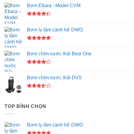
Bơm Ebara - Model CVM
Được xếp
hạng
4.33
Bơm ly tâm cánh hở DWO
5 sao
Được xếp
hạng
5.00
Bơm chìm nước thải Best One
5 sao
Được
xếp hạng
Bơm chìm nước thải DVS
4.00
5
sao
Được
xếp
hạng
TOP BÌNH CHỌN
3.50
5
sao
Bơm ly tâm cánh hở DWO