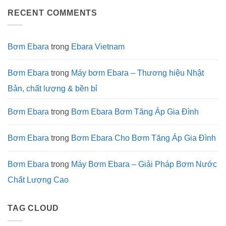
luận
tố
Matrix
Bơm
ở
quyết
và
Matrix
RECENT COMMENTS
Lưu
định
Cách
Trong
nháp
sự
Xử
Hệ
tự
bền
Lý
Thống
động
bỉ
Nhanh
Làm
Nhất
Mát
Bơm Ebara
trong
Ebara Vietnam
và
Xử
Lý
Nước
Bơm Ebara
trong
Máy bơm Ebara – Thương hiệu Nhật
Công
Nghiệp
Bản, chất lượng & bền bỉ
Bơm Ebara
trong
Bơm Ebara Bơm Tăng Áp Gia Đình
Bơm Ebara
trong
Bơm Ebara Cho Bơm Tăng Áp Gia Đình
Bơm Ebara
trong
Máy Bơm Ebara – Giải Pháp Bơm Nước
Chất Lượng Cao
TAG CLOUD