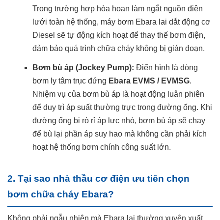
Trong trường hợp hỏa hoạn làm ngắt nguồn điện
lưới toàn hệ thống, máy bơm Ebara lai dắt động cơ
Diesel sẽ tự động kích hoạt để thay thế bơm điện,
đảm bảo quá trình chữa cháy không bị gián đoạn.
Bơm bù áp (Jockey Pump):
Điển hình là dòng
bơm ly tâm trục đứng
Ebara EVMS / EVMSG
.
Nhiệm vụ của bơm bù áp là hoạt động luân phiên
để duy trì áp suất thường trực trong đường ống. Khi
đường ống bị rò rỉ áp lực nhỏ, bơm bù áp sẽ chạy
để bù lại phần áp suy hao mà không cần phải kích
hoạt hệ thống bơm chính công suất lớn.
2. Tại sao nhà thầu cơ điện ưu tiên chọn
bơm chữa cháy Ebara?
Không phải ngẫu nhiên mà Ebara lại thường xuyên xuất