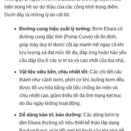
hiện trong hồ sơ dự thầu của các công trình trọng điểm.
Dưới đây là những lý do cốt lõi:
Đường cong hiệu suất lý tưởng:
Bơm Ebara có
đường cong đặc tính (Pump Curve) rất ổn định,
giúp máy duy trì được cột áp mạnh mẽ ngay cả khi
lưu lượng xả đạt mức tối đa, đáp ứng hoàn hảo yêu
cầu dập lửa ở các vị trí xa và cao nhất của tòa nhà.
Vật liệu siêu bền, chịu nhiệt tốt:
Các chi tiết cấu
thành như cánh bơm, phớt cơ khí, buồng bơm đều
được tối ưu hóa bằng vật liệu chống ăn mòn và
chịu nhiệt cao, giảm thiểu tối đa tình trạng kẹt trục
do lâu ngày không hoạt động.
Dễ dàng bảo trì, bảo dưỡng:
Các dòng bơm ly
tâm Ebara thường sở hữu thiết kế tháo lắp dạng
Back-pull-out, giúp đội ngũ kỹ thuật của tòa nhà dễ