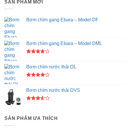
SẢN PHẨM MỚI
Bơm chìm gang Ebara – Model DF
Bơm chìm gang Ebara – Model DML
Được
xếp
Bơm chìm nước thải DL
hạng
3.67
5
sao
Được
xếp hạng
Bơm chìm nước thải DVS
4.00
5
sao
Được
xếp
hạng
SẢN PHẨM ƯA THÍCH
3.50
5
sao