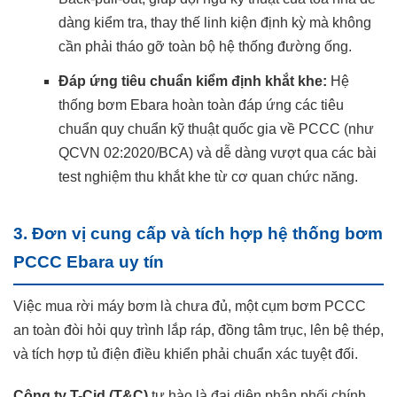
dàng kiểm tra, thay thế linh kiện định kỳ mà không
cần phải tháo gỡ toàn bộ hệ thống đường ống.
Đáp ứng tiêu chuẩn kiểm định khắt khe:
Hệ
thống bơm Ebara hoàn toàn đáp ứng các tiêu
chuẩn quy chuẩn kỹ thuật quốc gia về PCCC (như
QCVN 02:2020/BCA) và dễ dàng vượt qua các bài
test nghiệm thu khắt khe từ cơ quan chức năng.
3. Đơn vị cung cấp và tích hợp hệ thống bơm
PCCC Ebara uy tín
Việc mua rời máy bơm là chưa đủ, một cụm bơm PCCC
an toàn đòi hỏi quy trình lắp ráp, đồng tâm trục, lên bệ thép,
và tích hợp tủ điện điều khiển phải chuẩn xác tuyệt đối.
Công ty T-Cid (T&C)
tự hào là đại diện phân phối chính