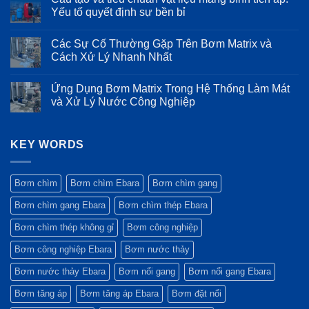
thực
nên
tạo
luận
Yếu tố quyết định sự bền bỉ
phẩm
chạy
Inox
ở
và
bơm
316
Thông
Không
đồ
Song
của
số
có
Các Sự Cố Thường Gặp Trên Bơm Matrix và
uống
song,
dòng
kỹ
bình
khi
bơm
thuật
luận
Cách Xử Lý Nhanh Nhất
nào
Ebara
chi
ở
chọn
EVMSG:
tiết
Cấu
Không
Nối
Độ
và
tạo
có
Ứng Dụng Bơm Matrix Trong Hệ Thống Làm Mát
tiếp?
bền
ưu
và
bình
trong
điểm
tiêu
luận
và Xử Lý Nước Công Nghiệp
môi
vượt
chuẩn
ở
trường
trội
vật
Các
Không
khắc
của
liệu
Sự
có
nghiệt
máy
màng
Cố
bình
bơm
bình
Thường
KEY WORDS
luận
Ebara
tích
Gặp
ở
GS
áp:
Trên
Ứng
Yếu
Bơm
Dụng
tố
Matrix
Bơm
Bơm chìm
Bơm chìm Ebara
Bơm chìm gang
quyết
và
Matrix
định
Cách
Trong
Bơm chìm gang Ebara
Bơm chìm thép Ebara
sự
Xử
Hệ
bền
Lý
Thống
bỉ
Nhanh
Làm
Bơm chìm thép không gỉ
Bơm công nghiệp
Nhất
Mát
và
Bơm công nghiệp Ebara
Bơm nước thảy
Xử
Lý
Nước
Bơm nước thảy Ebara
Bơm nổi gang
Bơm nổi gang Ebara
Công
Nghiệp
Bơm tăng áp
Bơm tăng áp Ebara
Bơm đặt nổi