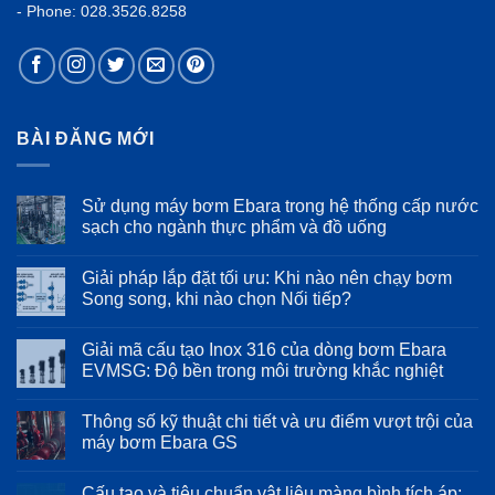
- Phone: 028.3526.8258
BÀI ĐĂNG MỚI
Sử dụng máy bơm Ebara trong hệ thống cấp nước
sạch cho ngành thực phẩm và đồ uống
Không
có
Giải pháp lắp đặt tối ưu: Khi nào nên chạy bơm
bình
luận
Song song, khi nào chọn Nối tiếp?
ở
Sử
Không
dụng
có
Giải mã cấu tạo Inox 316 của dòng bơm Ebara
máy
bình
bơm
luận
EVMSG: Độ bền trong môi trường khắc nghiệt
Ebara
ở
trong
Giải
Không
hệ
pháp
có
Thông số kỹ thuật chi tiết và ưu điểm vượt trội của
thống
lắp
bình
cấp
đặt
luận
máy bơm Ebara GS
nước
tối
ở
sạch
ưu:
Giải
Không
cho
Khi
mã
có
Cấu tạo và tiêu chuẩn vật liệu màng bình tích áp:
ngành
nào
cấu
bình