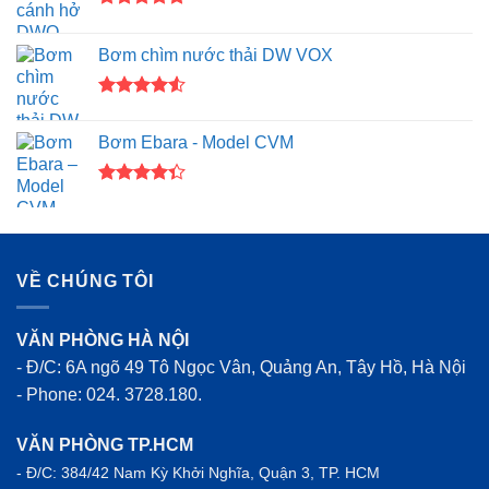
Được xếp
hạng
5.00
Bơm chìm nước thải DW VOX
5 sao
Được xếp
hạng
4.50
Bơm Ebara - Model CVM
5 sao
Được xếp
hạng
4.33
5 sao
VỀ CHÚNG TÔI
VĂN PHÒNG HÀ NỘI
- Đ/C: 6A ngõ 49 Tô Ngọc Vân, Quảng An, Tây Hồ, Hà Nội
- Phone: 024. 3728.180.
VĂN PHÒNG TP.HCM
- Đ/C: 384/42 Nam Kỳ Khởi Nghĩa, Quận 3, TP. HCM