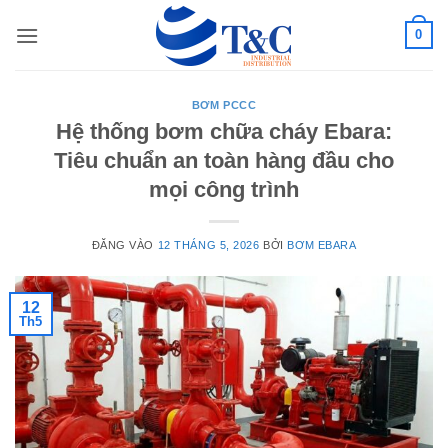
Bỏ
0
qua
nội
dung
BƠM PCCC
Hệ thống bơm chữa cháy Ebara:
Tiêu chuẩn an toàn hàng đầu cho
mọi công trình
ĐĂNG VÀO
12 THÁNG 5, 2026
BỞI
BƠM EBARA
12
Th5