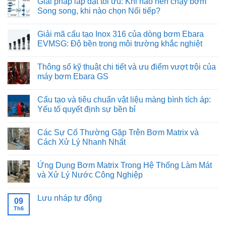
Giải pháp lắp đặt tối ưu: Khi nào nên chạy bơm
bình
luận
Song song, khi nào chọn Nối tiếp?
ở
Sử
Không
dụng
có
Giải mã cấu tạo Inox 316 của dòng bơm Ebara
máy
bình
bơm
luận
EVMSG: Độ bền trong môi trường khắc nghiệt
Ebara
ở
trong
Giải
Không
hệ
pháp
có
Thông số kỹ thuật chi tiết và ưu điểm vượt trội của
thống
lắp
bình
cấp
đặt
luận
máy bơm Ebara GS
nước
tối
ở
sạch
ưu:
Giải
Không
cho
Khi
mã
có
Cấu tạo và tiêu chuẩn vật liệu màng bình tích áp:
ngành
nào
cấu
bình
thực
nên
tạo
luận
Yếu tố quyết định sự bền bỉ
phẩm
chạy
Inox
ở
và
bơm
316
Thông
Không
đồ
Song
của
số
có
Các Sự Cố Thường Gặp Trên Bơm Matrix và
uống
song,
dòng
kỹ
bình
khi
bơm
thuật
luận
Cách Xử Lý Nhanh Nhất
nào
Ebara
chi
ở
chọn
EVMSG:
tiết
Cấu
Không
Nối
Độ
và
tạo
có
Ứng Dụng Bơm Matrix Trong Hệ Thống Làm Mát
tiếp?
bền
ưu
và
bình
trong
điểm
tiêu
luận
và Xử Lý Nước Công Nghiệp
môi
vượt
chuẩn
ở
trường
trội
vật
Các
Không
khắc
của
liệu
Sự
có
Lưu nháp tự động
nghiệt
máy
màng
Cố
bình
09
bơm
bình
Thường
luận
Th6
Không
Ebara
tích
Gặp
ở
có
GS
áp:
Trên
Ứng
bình
Yếu
Bơm
Dụng