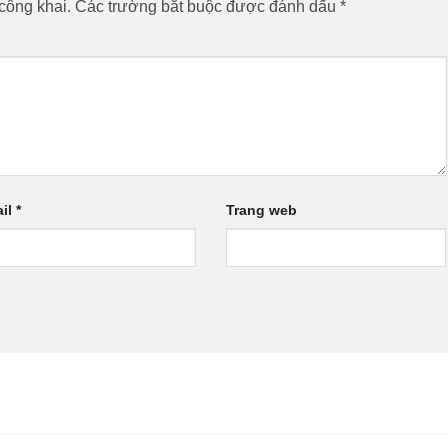
công khai.
Các trường bắt buộc được đánh dấu
*
il
*
Trang web