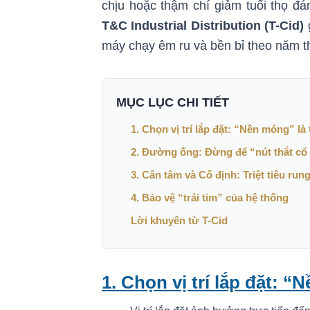
chịu hoặc thậm chí giảm tuổi thọ đá
T&C Industrial Distribution (T-Cid)
g
máy chạy êm ru và bền bỉ theo năm t
MỤC LỤC CHI TIẾT
1. Chọn vị trí lắp đặt: “Nền móng” là 
2. Đường ống: Đừng để “nút thắt cổ
3. Cân tâm và Cố định: Triệt tiêu run
4. Bảo vệ “trái tim” của hệ thống
Lời khuyên từ T-Cid
1. Chọn vị trí lắp đặt: “