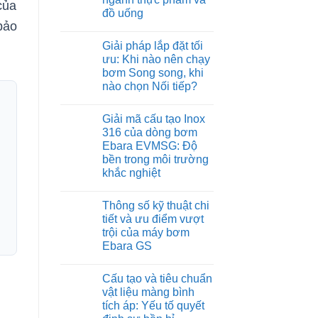
của
đồ uống
bảo
Không
có
Giải pháp lắp đặt tối
bình
luận
ưu: Khi nào nên chạy
ở
bơm Song song, khi
Sử
dụng
nào chọn Nối tiếp?
máy
bơm
Không
Ebara
có
Giải mã cấu tạo Inox
trong
bình
hệ
luận
316 của dòng bơm
ở
thống
Ebara EVMSG: Độ
Giải
cấp
pháp
nước
bền trong môi trường
lắp
sạch
khắc nghiệt
đặt
cho
tối
ngành
Không
ưu:
thực
có
Khi
phẩm
Thông số kỹ thuật chi
bình
nào
và
luận
tiết và ưu điểm vượt
nên
đồ
ở
chạy
uống
trội của máy bơm
Giải
bơm
mã
Ebara GS
Song
cấu
song,
tạo
Không
khi
Inox
có
nào
Cấu tạo và tiêu chuẩn
316
bình
chọn
của
luận
vật liệu màng bình
Nối
ở
dòng
tiếp?
tích áp: Yếu tố quyết
Thông
bơm
số
Ebara