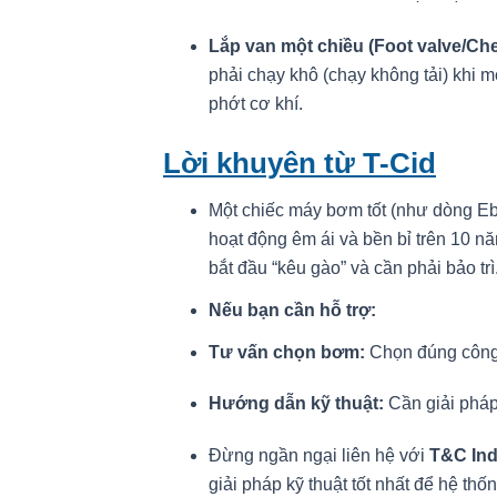
Lắp van một chiều (Foot valve/Che
phải chạy khô (chạy không tải) khi
phớt cơ khí.
Lời khuyên từ T-Cid
Một chiếc máy bơm tốt (như dòng Eb
hoạt động êm ái và bền bỉ trên 10 nă
bắt đầu “kêu gào” và cần phải bảo trì
Nếu bạn cần hỗ trợ:
Tư vấn chọn bơm:
Chọn đúng công 
Hướng dẫn kỹ thuật:
Cần giải pháp
Đừng ngần ngại liên hệ với
T&C Indu
giải pháp kỹ thuật tốt nhất để hệ t