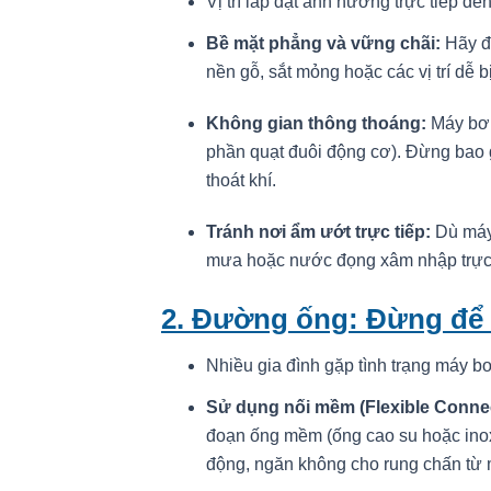
Vị trí lắp đặt ảnh hưởng trực tiếp đ
Bề mặt phẳng và vững chãi:
Hãy đặ
nền gỗ, sắt mỏng hoặc các vị trí dễ 
Không gian thông thoáng:
Máy bơm
phần quạt đuôi động cơ). Đừng bao g
thoát khí.
Tránh nơi ẩm ướt trực tiếp:
Dù máy
mưa hoặc nước đọng xâm nhập trực t
2. Đường ống: Đừng để “
Nhiều gia đình gặp tình trạng máy b
Sử dụng nối mềm (Flexible Connec
đoạn ống mềm (ống cao su hoặc inox
động, ngăn không cho rung chấn từ 