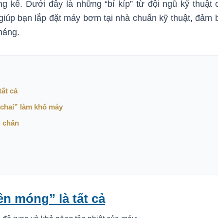
ng kể. Dưới đây là những “bí kíp” từ đội ngũ kỹ thuật 
iúp bạn lắp đặt máy bơm tại nhà chuẩn kỹ thuật, đảm 
háng.
tất cả
 chai” làm khổ máy
g chấn
Nền móng” là tất cả