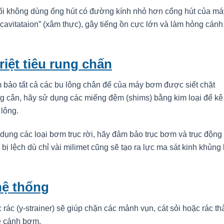
ối không dùng ống hút có đường kính nhỏ hơn cổng hút của má
cavitataion” (xâm thực), gây tiếng ồn cực lớn và làm hỏng cánh
riệt tiêu rung chấn
bảo tất cả các bu lông chân đế của máy bơm được siết chặt
 cân, hãy sử dụng các miếng đệm (shims) bằng kim loại để kê
 lông.
ụng các loại bơm trục rời, hãy đảm bảo trục bơm và trục động
bị lệch dù chỉ vài milimet cũng sẽ tạo ra lực ma sát kinh khủng 
 hệ thống
 rác (y-strainer) sẽ giúp chặn các mảnh vụn, cát sỏi hoặc rác th
ẻ cánh bơm.