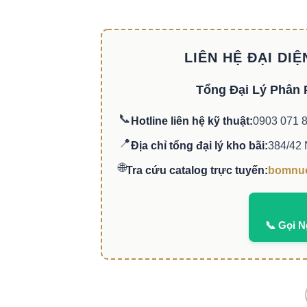
LIÊN HỆ ĐẠI DI
Tổng Đại Lý Phân P
📞
Hotline liên hệ kỹ thuật:
0903 071 
📍
Địa chỉ tổng đại lý kho bãi:
384/42 
🌐
Tra cứu catalog trực tuyến:
bomnuo
📞 Gọi 