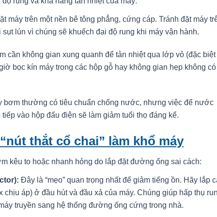
ến độ rung và khả năng tản nhiệt của máy:
t máy trên một nền bê tông phẳng, cứng cáp. Tránh đặt máy tr
bị sụt lún vì chúng sẽ khuếch đại độ rung khi máy vận hành.
 cần không gian xung quanh để tản nhiệt qua lớp vỏ (đặc biệt 
iờ bọc kín máy trong các hộp gỗ hay không gian hẹp không có 
 bơm thường có tiêu chuẩn chống nước, nhưng việc để nước
iếp vào hộp đấu điện sẽ làm giảm tuổi thọ đáng kể.
nút thắt cổ chai” làm khổ máy
ơm kêu to hoặc nhanh hỏng do lắp đặt đường ống sai cách:
tor):
Đây là “mẹo” quan trọng nhất để giảm tiếng ồn. Hãy lắp 
 chịu áp) ở đầu hút và đầu xả của máy. Chúng giúp hấp thụ ru
máy truyền sang hệ thống đường ống cứng trong nhà.