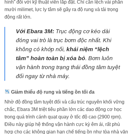
hình” đối với kỹ thuật viên lắp đặt. Chỉ cần lệch vài phần
mười milimet, lực ly tâm sẽ gây ra độ rung và tải trọng
động rất lớn.
Với Ebara 3M:
Trục động cơ kéo dài
đóng vai trò là trục bơm độc nhất. Khi
không có khớp nối,
khái niệm “lệch
tâm” hoàn toàn bị xóa bỏ
. Bơm luôn
vận hành trong trạng thái đồng tâm tuyệt
đối ngay từ nhà máy.
Giảm thiểu độ rung và tiếng ồn tối đa
Nhờ độ đồng tâm tuyệt đối và cấu trúc nguyên khối vững
chắc, Ebara 3M triệt tiêu phần lớn các dao động cơ học
trong quá trình cánh quạt quay ở tốc độ cao (2900 rpm).
Điều này giúp hệ thống vận hành cực kỳ êm ái, rất phù
hợp cho các không gian hạn chế tiếng ồn như tòa nhà văn