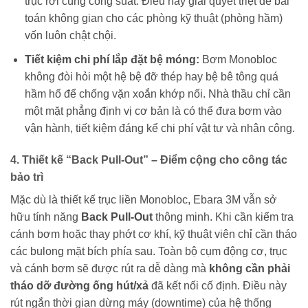
trục rời cùng công suất. Điều này giải quyết triệt để bài
toán không gian cho các phòng kỹ thuật (phòng hầm)
vốn luôn chật chội.
Tiết kiệm chi phí lắp đặt bệ móng:
Bơm Monobloc
không đòi hỏi một hệ bệ đỡ thép hay bệ bê tông quá
hầm hố để chống vặn xoắn khớp nối. Nhà thầu chỉ cần
một mặt phẳng định vị cơ bản là có thể đưa bơm vào
vận hành, tiết kiệm đáng kể chi phí vật tư và nhân công.
4. Thiết kế “Back Pull-Out” – Điểm cộng cho công tác
bảo trì
Mặc dù là thiết kế trục liền Monobloc, Ebara 3M vẫn sở
hữu tính năng
Back Pull-Out
thông minh. Khi cần kiểm tra
cánh bơm hoặc thay phớt cơ khí, kỹ thuật viên chỉ cần tháo
các bulong mặt bích phía sau. Toàn bộ cụm động cơ, trục
và cánh bơm sẽ được rút ra dễ dàng mà
không cần phải
tháo dỡ đường ống hút/xả
đã kết nối cố định. Điều này
rút ngắn thời gian dừng máy (downtime) của hệ thống