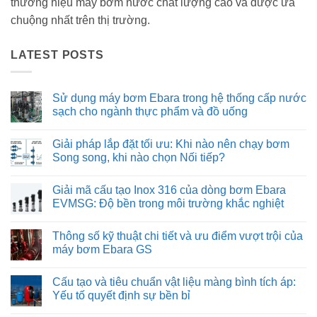
thương hiệu máy bơm nước chất lượng cao và được ưa
chuộng nhất trên thị trường.
LATEST POSTS
Sử dụng máy bơm Ebara trong hệ thống cấp nước
sạch cho ngành thực phẩm và đồ uống
Không
có
Giải pháp lắp đặt tối ưu: Khi nào nên chạy bơm
bình
luận
Song song, khi nào chọn Nối tiếp?
ở
Sử
Không
dụng
có
Giải mã cấu tạo Inox 316 của dòng bơm Ebara
máy
bình
bơm
luận
EVMSG: Độ bền trong môi trường khắc nghiệt
Ebara
ở
trong
Giải
Không
hệ
pháp
có
Thông số kỹ thuật chi tiết và ưu điểm vượt trội của
thống
lắp
bình
cấp
đặt
luận
máy bơm Ebara GS
nước
tối
ở
sạch
ưu:
Giải
Không
cho
Khi
mã
có
Cấu tạo và tiêu chuẩn vật liệu màng bình tích áp:
ngành
nào
cấu
bình
thực
nên
tạo
luận
Yếu tố quyết định sự bền bỉ
phẩm
chạy
Inox
ở
và
bơm
316
Thông
Không