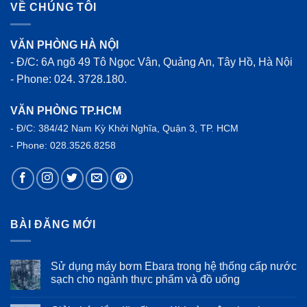
VỀ CHÚNG TÔI
VĂN PHÒNG HÀ NỘI
- Đ/C: 6A ngõ 49 Tô Ngọc Vân, Quảng An, Tây Hồ, Hà Nội
- Phone: 024. 3728.180.
VĂN PHÒNG TP.HCM
- Đ/C: 384/42 Nam Kỳ Khởi Nghĩa, Quận 3, TP. HCM
- Phone: 028.3526.8258
BÀI ĐĂNG MỚI
Sử dụng máy bơm Ebara trong hệ thống cấp nước
sạch cho ngành thực phẩm và đồ uống
Không
có