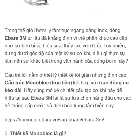
Trong thế giới bơm ly tâm trục ngang bằng inox, dòng
Ebara 3M
từ lâu đã khẳng định vị thế phân khúc cao cấp
nhờ sự bền bỉ và hiệu suất thủy lực vượt trội. Tuy nhiên,
đứng dưới góc độ của một kỹ sư cơ khí, điều gì thực sự
làm nên sự khác biệt trong vận hành của dòng bơm này?
Câu trả lời nằm ở triết lý thiết kế tối giản nhưng đỉnh cao:
Cấu trúc Monobloc (trục liền)
kết hợp với
trục động cơ
kéo dài
. Hãy cùng mổ xẻ chi tiết cấu tạo cơ khí này để
hiểu tại sao Ebara 3M lại là sự lựa chọn hàng đầu cho các
hệ thống cấp nước và điều hòa trung tâm hiện nay.
https://bomnuocebara.vn/san-pham/ebara-3m/
1. Thiết kế Monobloc là gì?