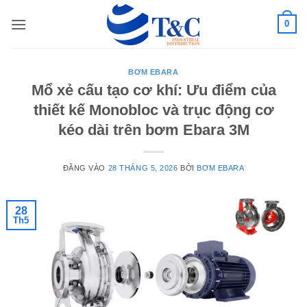
Bỏ
0
qua
nội
dung
BƠM EBARA
Mổ xẻ cấu tạo cơ khí: Ưu điểm của
thiết kế Monobloc và trục động cơ
kéo dài trên bơm Ebara 3M
ĐĂNG VÀO
28 THÁNG 5, 2026
BỞI
BƠM EBARA
28
Th5