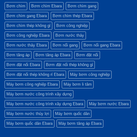
tố
Matrix
Bơm
Bơm chìm
Bơm chìm Ebara
Bơm chìm gang
quyết
và
Matrix
định
Cách
Trong
Bơm chìm gang Ebara
Bơm chìm thép Ebara
sự
Xử
Hệ
bền
Lý
Thống
bỉ
Nhanh
Làm
Bơm chìm thép không gỉ
Bơm công nghiệp
Nhất
Mát
và
Bơm công nghiệp Ebara
Bơm nước thảy
Xử
Lý
Nước
Bơm nước thảy Ebara
Bơm nổi gang
Bơm nổi gang Ebara
Công
Nghiệp
Bơm tăng áp
Bơm tăng áp Ebara
Bơm đặt nổi
Bơm đặt nổi Ebara
Bơm đặt nổi thép không gỉ
Bơm đặt nổi thép không rỉ Ebara
Máy bơm công nghiệp
Máy bơm công nghiệp Ebara
Máy bơm li tâm
Máy bơm nước công trình xây dựng
Máy bơm nước công trình xây dựng Ebara
Máy bơm nước Ebara
Máy bơm nước thủy lợi
Máy bơm quốc dân
Máy bơm quốc dân Ebara
Máy bơm tăng áp Ebara