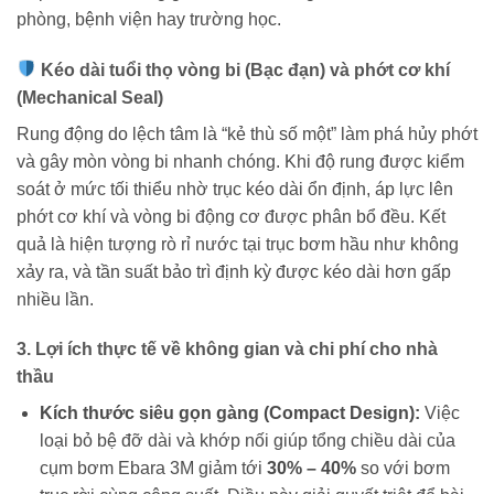
phòng, bệnh viện hay trường học.
Kéo dài tuổi thọ vòng bi (Bạc đạn) và phớt cơ khí
(Mechanical Seal)
Rung động do lệch tâm là “kẻ thù số một” làm phá hủy phớt
và gây mòn vòng bi nhanh chóng. Khi độ rung được kiểm
soát ở mức tối thiểu nhờ trục kéo dài ổn định, áp lực lên
phớt cơ khí và vòng bi động cơ được phân bổ đều. Kết
quả là hiện tượng rò rỉ nước tại trục bơm hầu như không
xảy ra, và tần suất bảo trì định kỳ được kéo dài hơn gấp
nhiều lần.
3. Lợi ích thực tế về không gian và chi phí cho nhà
thầu
Kích thước siêu gọn gàng (Compact Design):
Việc
loại bỏ bệ đỡ dài và khớp nối giúp tổng chiều dài của
cụm bơm Ebara 3M giảm tới
30% – 40%
so với bơm