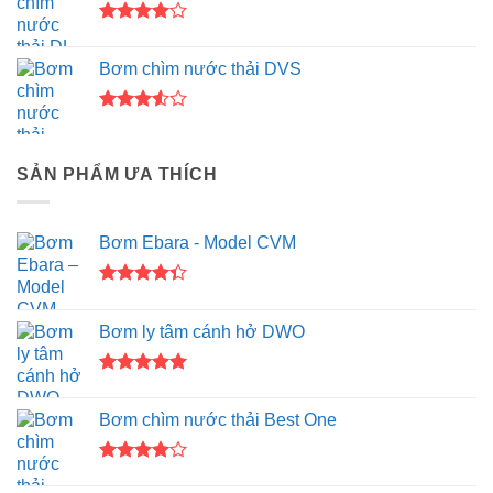
3.67
5
sao
Được
xếp hạng
Bơm chìm nước thải DVS
4.00
5
sao
Được
xếp
hạng
SẢN PHẨM ƯA THÍCH
3.50
5
sao
Bơm Ebara - Model CVM
Được xếp
hạng
4.33
Bơm ly tâm cánh hở DWO
5 sao
Được xếp
hạng
5.00
Bơm chìm nước thải Best One
5 sao
Được
xếp hạng