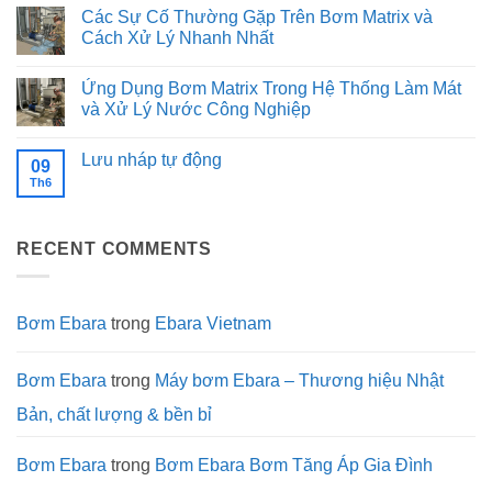
đồ
Song
của
số
có
Các Sự Cố Thường Gặp Trên Bơm Matrix và
uống
song,
dòng
kỹ
bình
khi
bơm
thuật
luận
Cách Xử Lý Nhanh Nhất
nào
Ebara
chi
ở
chọn
EVMSG:
tiết
Cấu
Không
Nối
Độ
và
tạo
có
Ứng Dụng Bơm Matrix Trong Hệ Thống Làm Mát
tiếp?
bền
ưu
và
bình
trong
điểm
tiêu
luận
và Xử Lý Nước Công Nghiệp
môi
vượt
chuẩn
ở
trường
trội
vật
Các
Không
khắc
của
liệu
Sự
có
Lưu nháp tự động
nghiệt
máy
màng
Cố
bình
09
bơm
bình
Thường
luận
Th6
Không
Ebara
tích
Gặp
ở
có
GS
áp:
Trên
Ứng
bình
Yếu
Bơm
Dụng
luận
tố
Matrix
Bơm
ở
quyết
và
Matrix
RECENT COMMENTS
Lưu
định
Cách
Trong
nháp
sự
Xử
Hệ
tự
bền
Lý
Thống
động
bỉ
Nhanh
Làm
Nhất
Mát
Bơm Ebara
trong
Ebara Vietnam
và
Xử
Lý
Nước
Bơm Ebara
trong
Máy bơm Ebara – Thương hiệu Nhật
Công
Nghiệp
Bản, chất lượng & bền bỉ
Bơm Ebara
trong
Bơm Ebara Bơm Tăng Áp Gia Đình