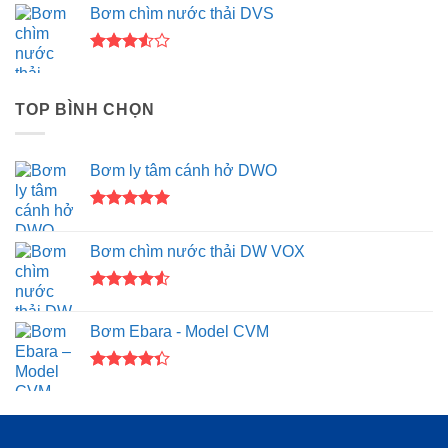
Bơm chìm nước thải DVS
4.00
5
sao
Được
xếp
hạng
TOP BÌNH CHỌN
3.50
5
sao
Bơm ly tâm cánh hở DWO
Được xếp
hạng
5.00
Bơm chìm nước thải DW VOX
5 sao
Được xếp
hạng
4.50
Bơm Ebara - Model CVM
5 sao
Được xếp
hạng
4.33
5 sao