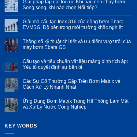
Giải pháp lắp đặt tối ưu: Khi nào nên chạy bơm
bình
luận
Song song, khi nào chọn Nối tiếp?
ở
Sử
Không
dụng
có
Giải mã cấu tạo Inox 316 của dòng bơm Ebara
máy
bình
bơm
luận
EVMSG: Độ bền trong môi trường khắc nghiệt
Ebara
ở
trong
Giải
Không
hệ
pháp
có
Thông số kỹ thuật chi tiết và ưu điểm vượt trội của
thống
lắp
bình
cấp
đặt
luận
máy bơm Ebara GS
nước
tối
ở
sạch
ưu:
Giải
Không
cho
Khi
mã
có
Cấu tạo và tiêu chuẩn vật liệu màng bình tích áp:
ngành
nào
cấu
bình
thực
nên
tạo
luận
Yếu tố quyết định sự bền bỉ
phẩm
chạy
Inox
ở
và
bơm
316
Thông
Không
đồ
Song
của
số
có
Các Sự Cố Thường Gặp Trên Bơm Matrix và
uống
song,
dòng
kỹ
bình
khi
bơm
thuật
luận
Cách Xử Lý Nhanh Nhất
nào
Ebara
chi
ở
chọn
EVMSG:
tiết
Cấu
Không
Nối
Độ
và
tạo
có
Ứng Dụng Bơm Matrix Trong Hệ Thống Làm Mát
tiếp?
bền
ưu
và
bình
trong
điểm
tiêu
luận
và Xử Lý Nước Công Nghiệp
môi
vượt
chuẩn
ở
trường
trội
vật
Các
Không
khắc
của
liệu
Sự
có
nghiệt
máy
màng
Cố
bình
bơm
bình
Thường
KEY WORDS
luận
Ebara
tích
Gặp
ở
GS
áp:
Trên
Ứng
Yếu
Bơm
Dụng