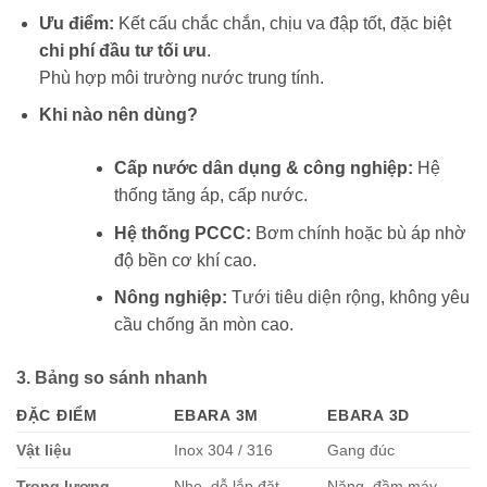
Ưu điểm:
Kết cấu chắc chắn, chịu va đập tốt, đặc biệt
chi phí đầu tư tối ưu
.
Phù hợp môi trường nước trung tính.
Khi nào nên dùng?
Cấp nước dân dụng & công nghiệp:
Hệ
thống tăng áp, cấp nước.
Hệ thống PCCC:
Bơm chính hoặc bù áp nhờ
độ bền cơ khí cao.
Nông nghiệp:
Tưới tiêu diện rộng, không yêu
cầu chống ăn mòn cao.
3. Bảng so sánh nhanh
ĐẶC ĐIỂM
EBARA 3M
EBARA 3D
Vật liệu
Inox 304 / 316
Gang đúc
Trọng lượng
Nhẹ, dễ lắp đặt
Nặng, đầm máy