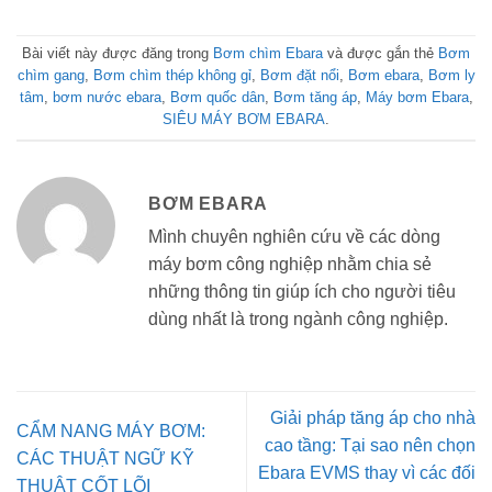
Bài viết này được đăng trong
Bơm chìm Ebara
và được gắn thẻ
Bơm
chìm gang
,
Bơm chìm thép không gỉ
,
Bơm đặt nổi
,
Bơm ebara
,
Bơm ly
tâm
,
bơm nước ebara
,
Bơm quốc dân
,
Bơm tăng áp
,
Máy bơm Ebara
,
SIÊU MÁY BƠM EBARA
.
BƠM EBARA
Mình chuyên nghiên cứu về các dòng
máy bơm công nghiệp nhằm chia sẻ
những thông tin giúp ích cho người tiêu
dùng nhất là trong ngành công nghiệp.
Giải pháp tăng áp cho nhà
CẨM NANG MÁY BƠM:
cao tầng: Tại sao nên chọn
CÁC THUẬT NGỮ KỸ
Ebara EVMS thay vì các đối
THUẬT CỐT LÕI