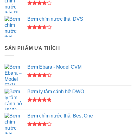
3.67
5
sao
Được
xếp hạng
Bơm chìm nước thải DVS
4.00
5
sao
Được
xếp
hạng
SẢN PHẨM ƯA THÍCH
3.50
5
sao
Bơm Ebara - Model CVM
Được xếp
hạng
4.33
Bơm ly tâm cánh hở DWO
5 sao
Được xếp
hạng
5.00
Bơm chìm nước thải Best One
5 sao
Được
xếp hạng