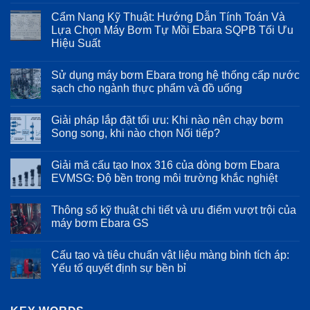
có
Cẩm Nang Kỹ Thuật: Hướng Dẫn Tính Toán Và
bình
luận
Lựa Chọn Máy Bơm Tự Mồi Ebara SQPB Tối Ưu
ở
Hiệu Suất
Giải
Pháp
Không
Bơm
có
Tự
Sử dụng máy bơm Ebara trong hệ thống cấp nước
bình
Mồi
luận
sạch cho ngành thực phẩm và đồ uống
Ebara
ở
SQPB:
Cẩm
Không
Đột
Nang
có
Phá
Giải pháp lắp đặt tối ưu: Khi nào nên chạy bơm
Kỹ
bình
Hiệu
Thuật:
luận
Song song, khi nào chọn Nối tiếp?
Suất
Hướng
ở
Cho
Dẫn
Sử
Không
Hệ
Tính
dụng
có
Thống
Giải mã cấu tạo Inox 316 của dòng bơm Ebara
Toán
máy
bình
Cấp
Và
bơm
luận
EVMSG: Độ bền trong môi trường khắc nghiệt
Nước
Lựa
Ebara
ở
Công
Chọn
trong
Giải
Không
Nghiệp
Máy
hệ
pháp
có
Và
Thông số kỹ thuật chi tiết và ưu điểm vượt trội của
Bơm
thống
lắp
bình
Thủy
Tự
cấp
đặt
luận
máy bơm Ebara GS
Lợi
Mồi
nước
tối
ở
Ebara
sạch
ưu:
Giải
Không
SQPB
cho
Khi
mã
có
Cấu tạo và tiêu chuẩn vật liệu màng bình tích áp:
Tối
ngành
nào
cấu
bình
Ưu
thực
nên
tạo
luận
Yếu tố quyết định sự bền bỉ
Hiệu
phẩm
chạy
Inox
ở
Suất
và
bơm
316
Thông
Không
đồ
Song
của
số
có
uống
song,
dòng
kỹ
bình
khi
bơm
thuật
luận