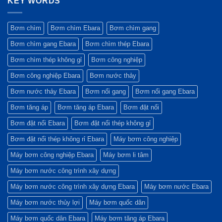
KEY WORDS
nào
Ebara
chi
ở
chọn
EVMSG:
tiết
Cấu
Nối
Độ
và
tạo
tiếp?
bền
ưu
và
Bơm chìm
Bơm chìm Ebara
Bơm chìm gang
trong
điểm
tiêu
môi
vượt
chuẩn
Bơm chìm gang Ebara
Bơm chìm thép Ebara
trường
trội
vật
khắc
của
liệu
nghiệt
máy
màng
Bơm chìm thép không gỉ
Bơm công nghiệp
bơm
bình
Ebara
tích
Bơm công nghiệp Ebara
Bơm nước thảy
GS
áp:
Yếu
tố
Bơm nước thảy Ebara
Bơm nổi gang
Bơm nổi gang Ebara
quyết
định
Bơm tăng áp
Bơm tăng áp Ebara
Bơm đặt nổi
sự
bền
bỉ
Bơm đặt nổi Ebara
Bơm đặt nổi thép không gỉ
Bơm đặt nổi thép không rỉ Ebara
Máy bơm công nghiệp
Máy bơm công nghiệp Ebara
Máy bơm li tâm
Máy bơm nước công trình xây dựng
Máy bơm nước công trình xây dựng Ebara
Máy bơm nước Ebara
Máy bơm nước thủy lợi
Máy bơm quốc dân
Máy bơm quốc dân Ebara
Máy bơm tăng áp Ebara