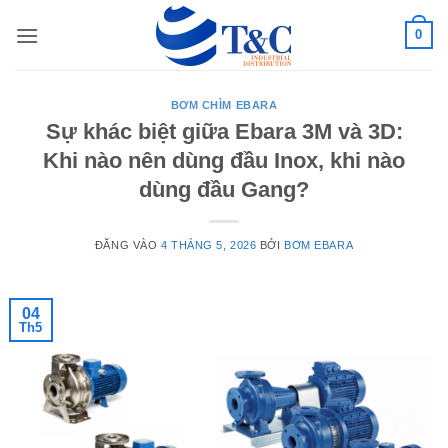
Bỏ
0
qua
nội
dung
BƠM CHÌM EBARA
Sự khác biệt giữa Ebara 3M và 3D:
Khi nào nên dùng đầu Inox, khi nào
dùng đầu Gang?
ĐĂNG VÀO
4 THÁNG 5, 2026
BỞI
BƠM EBARA
04
Th5