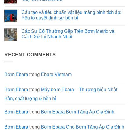
Mồi
nước
tối
ở
Ebara
sạch
ưu:
Giải
Không
SQPB
cho
Khi
mã
có
Cấu tạo và tiêu chuẩn vật liệu màng bình tích áp:
Tối
ngành
nào
cấu
bình
Ưu
thực
nên
tạo
luận
Yếu tố quyết định sự bền bỉ
Hiệu
phẩm
chạy
Inox
ở
Suất
và
bơm
316
Thông
Không
đồ
Song
của
số
có
Các Sự Cố Thường Gặp Trên Bơm Matrix và
uống
song,
dòng
kỹ
bình
khi
bơm
thuật
luận
Cách Xử Lý Nhanh Nhất
nào
Ebara
chi
ở
chọn
EVMSG:
tiết
Cấu
Không
Nối
Độ
và
tạo
có
tiếp?
bền
ưu
và
bình
trong
điểm
tiêu
RECENT COMMENTS
luận
môi
vượt
chuẩn
ở
trường
trội
vật
Các
khắc
của
liệu
Sự
nghiệt
máy
màng
Cố
bơm
bình
Thường
Bơm Ebara
trong
Ebara Vietnam
Ebara
tích
Gặp
GS
áp:
Trên
Yếu
Bơm
tố
Matrix
Bơm Ebara
trong
Máy bơm Ebara – Thương hiệu Nhật
quyết
và
định
Cách
Bản, chất lượng & bền bỉ
sự
Xử
bền
Lý
bỉ
Nhanh
Nhất
Bơm Ebara
trong
Bơm Ebara Bơm Tăng Áp Gia Đình
Bơm Ebara
trong
Bơm Ebara Cho Bơm Tăng Áp Gia Đình