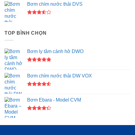
Bơm chìm nước thải DVS
4.00
5
sao
Được
xếp
hạng
TOP BÌNH CHỌN
3.50
5
sao
Bơm ly tâm cánh hở DWO
Được xếp
hạng
5.00
Bơm chìm nước thải DW VOX
5 sao
Được xếp
hạng
4.50
Bơm Ebara - Model CVM
5 sao
Được xếp
hạng
4.33
5 sao