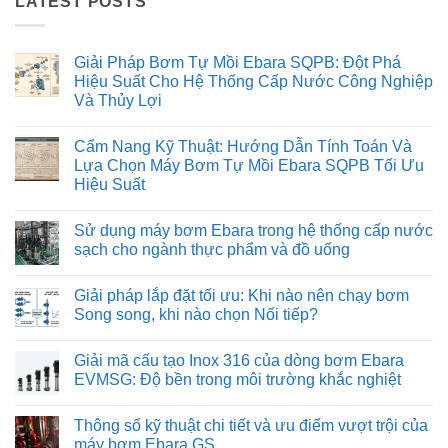
LATEST POSTS
Giải Pháp Bơm Tự Mồi Ebara SQPB: Đột Phá
Hiệu Suất Cho Hệ Thống Cấp Nước Công Nghiệp
Và Thủy Lợi
Không
có
Cẩm Nang Kỹ Thuật: Hướng Dẫn Tính Toán Và
bình
luận
Lựa Chọn Máy Bơm Tự Mồi Ebara SQPB Tối Ưu
ở
Hiệu Suất
Giải
Pháp
Không
Bơm
có
Tự
Sử dụng máy bơm Ebara trong hệ thống cấp nước
bình
Mồi
luận
sạch cho ngành thực phẩm và đồ uống
Ebara
ở
SQPB:
Cẩm
Không
Đột
Nang
có
Phá
Giải pháp lắp đặt tối ưu: Khi nào nên chạy bơm
Kỹ
bình
Hiệu
Thuật:
luận
Song song, khi nào chọn Nối tiếp?
Suất
Hướng
ở
Cho
Dẫn
Sử
Không
Hệ
Tính
dụng
có
Thống
Giải mã cấu tạo Inox 316 của dòng bơm Ebara
Toán
máy
bình
Cấp
Và
bơm
luận
EVMSG: Độ bền trong môi trường khắc nghiệt
Nước
Lựa
Ebara
ở
Công
Chọn
trong
Giải
Không
Nghiệp
Máy
hệ
pháp
có
Và
Thông số kỹ thuật chi tiết và ưu điểm vượt trội của
Bơm
thống
lắp
bình
Thủy
Tự
cấp
đặt
luận
máy bơm Ebara GS
Lợi