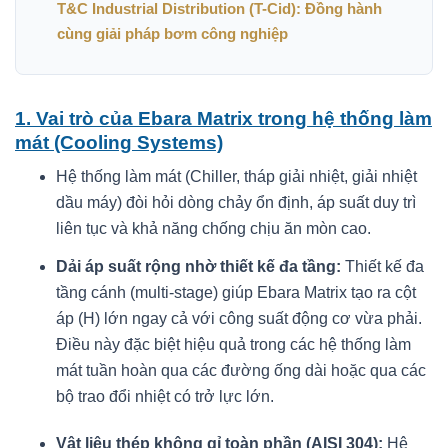
T&C Industrial Distribution (T-Cid): Đồng hành
cùng giải pháp bơm công nghiệp
1. Vai trò của Ebara Matrix trong hệ thống làm
mát (Cooling Systems)
Hệ thống làm mát (Chiller, tháp giải nhiệt, giải nhiệt
dầu máy) đòi hỏi dòng chảy ổn định, áp suất duy trì
liên tục và khả năng chống chịu ăn mòn cao.
Dải áp suất rộng nhờ thiết kế đa tầng:
Thiết kế đa
tầng cánh (multi-stage) giúp Ebara Matrix tạo ra cột
áp (H) lớn ngay cả với công suất động cơ vừa phải.
Điều này đặc biệt hiệu quả trong các hệ thống làm
mát tuần hoàn qua các đường ống dài hoặc qua các
bộ trao đổi nhiệt có trở lực lớn.
Vật liệu thép không gỉ toàn phần (AISI 304):
Hệ