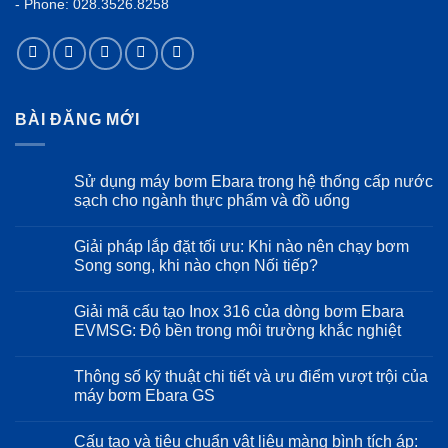
- Phone: 028.3526.8258
BÀI ĐĂNG MỚI
Sử dụng máy bơm Ebara trong hệ thống cấp nước
sạch cho ngành thực phẩm và đồ uống
Không
có
Giải pháp lắp đặt tối ưu: Khi nào nên chạy bơm
bình
luận
Song song, khi nào chọn Nối tiếp?
ở
Sử
Không
dụng
có
Giải mã cấu tạo Inox 316 của dòng bơm Ebara
máy
bình
bơm
luận
EVMSG: Độ bền trong môi trường khắc nghiệt
Ebara
ở
trong
Giải
Không
hệ
pháp
có
Thông số kỹ thuật chi tiết và ưu điểm vượt trội của
thống
lắp
bình
cấp
đặt
luận
máy bơm Ebara GS
nước
tối
ở
sạch
ưu:
Giải
Không
cho
Khi
mã
có
Cấu tạo và tiêu chuẩn vật liệu màng bình tích áp:
ngành
nào
cấu
bình