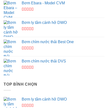
Bơm Ebara - Model CVM
Được xếp
hạng
4.33
Bơm ly tâm cánh hở DWO
5 sao
Được xếp
hạng
5.00
5
Bơm chìm nước thải Best One
sao
Được xếp
hạng
4.00
Bơm chìm nước thải DVS
5 sao
Được
xếp
hạng
TOP BÌNH CHỌN
3.50
5
sao
Bơm ly tâm cánh hở DWO