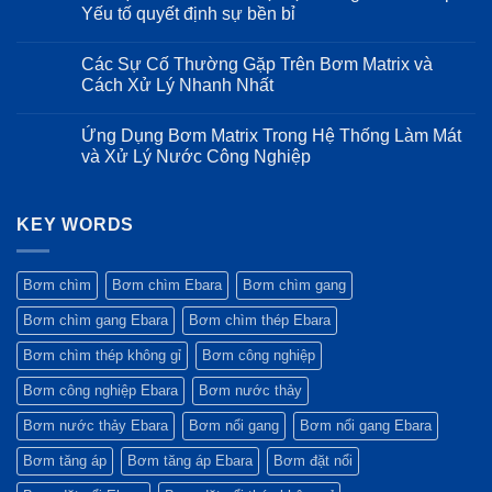
thực
nên
tạo
luận
Yếu tố quyết định sự bền bỉ
phẩm
chạy
Inox
ở
và
bơm
316
Thông
Không
đồ
Song
của
số
có
Các Sự Cố Thường Gặp Trên Bơm Matrix và
uống
song,
dòng
kỹ
bình
khi
bơm
thuật
luận
Cách Xử Lý Nhanh Nhất
nào
Ebara
chi
ở
chọn
EVMSG:
tiết
Cấu
Không
Nối
Độ
và
tạo
có
Ứng Dụng Bơm Matrix Trong Hệ Thống Làm Mát
tiếp?
bền
ưu
và
bình
trong
điểm
tiêu
luận
và Xử Lý Nước Công Nghiệp
môi
vượt
chuẩn
ở
trường
trội
vật
Các
Không
khắc
của
liệu
Sự
có
nghiệt
máy
màng
Cố
bình
bơm
bình
Thường
KEY WORDS
luận
Ebara
tích
Gặp
ở
GS
áp:
Trên
Ứng
Yếu
Bơm
Dụng
tố
Matrix
Bơm
Bơm chìm
Bơm chìm Ebara
Bơm chìm gang
quyết
và
Matrix
định
Cách
Trong
Bơm chìm gang Ebara
Bơm chìm thép Ebara
sự
Xử
Hệ
bền
Lý
Thống
bỉ
Nhanh
Làm
Bơm chìm thép không gỉ
Bơm công nghiệp
Nhất
Mát
và
Bơm công nghiệp Ebara
Bơm nước thảy
Xử
Lý
Nước
Bơm nước thảy Ebara
Bơm nổi gang
Bơm nổi gang Ebara
Công
Nghiệp
Bơm tăng áp
Bơm tăng áp Ebara
Bơm đặt nổi