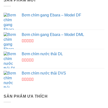
SẢN PHẨM MỚI
Bơm chìm gang Ebara – Model DF
Bơm chìm gang Ebara – Model DML
Được
xếp hạng
Bơm chìm nước thải DL
3.67
5
sao
Được xếp
hạng
4.00
Bơm chìm nước thải DVS
5 sao
Được
xếp
hạng
SẢN PHẨM ƯA THÍCH
3.50
5
sao