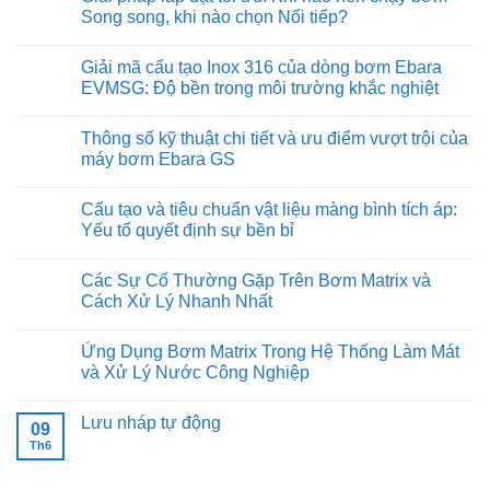
luận
Song song, khi nào chọn Nối tiếp?
ở
Sử
Không
dụng
có
Giải mã cấu tạo Inox 316 của dòng bơm Ebara
máy
bình
bơm
luận
EVMSG: Độ bền trong môi trường khắc nghiệt
Ebara
ở
trong
Giải
Không
hệ
pháp
có
Thông số kỹ thuật chi tiết và ưu điểm vượt trội của
thống
lắp
bình
cấp
đặt
luận
máy bơm Ebara GS
nước
tối
ở
sạch
ưu:
Giải
Không
cho
Khi
mã
có
Cấu tạo và tiêu chuẩn vật liệu màng bình tích áp:
ngành
nào
cấu
bình
thực
nên
tạo
luận
Yếu tố quyết định sự bền bỉ
phẩm
chạy
Inox
ở
và
bơm
316
Thông
Không
đồ
Song
của
số
có
Các Sự Cố Thường Gặp Trên Bơm Matrix và
uống
song,
dòng
kỹ
bình
khi
bơm
thuật
luận
Cách Xử Lý Nhanh Nhất
nào
Ebara
chi
ở
chọn
EVMSG:
tiết
Cấu
Không
Nối
Độ
và
tạo
có
Ứng Dụng Bơm Matrix Trong Hệ Thống Làm Mát
tiếp?
bền
ưu
và
bình
trong
điểm
tiêu
luận
và Xử Lý Nước Công Nghiệp
môi
vượt
chuẩn
ở
trường
trội
vật
Các
Không
khắc
của
liệu
Sự
có
Lưu nháp tự động
nghiệt
máy
màng
Cố
bình
09
bơm
bình
Thường
luận
Th6
Không
Ebara
tích
Gặp
ở
có
GS
áp:
Trên
Ứng
bình
Yếu
Bơm
Dụng
luận