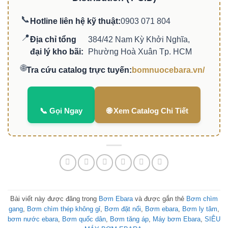
📞
Hotline liên hệ kỹ thuật:
0903 071 804
📍
Địa chỉ tổng
384/42 Nam Kỳ Khởi Nghĩa,
đại lý kho bãi:
Phường Hoà Xuân Tp. HCM
🌐
Tra cứu catalog trực tuyến:
bomnuocebara.vn/
📞 Gọi Ngay
🌐 Xem Catalog Chi Tiết
Bài viết này được đăng trong
Bơm Ebara
và được gắn thẻ
Bơm chìm
gang
,
Bơm chìm thép không gỉ
,
Bơm đặt nổi
,
Bơm ebara
,
Bơm ly tâm
,
bơm nước ebara
,
Bơm quốc dân
,
Bơm tăng áp
,
Máy bơm Ebara
,
SIÊU