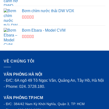
Được xếp
hạng
5.00
5
Bơm chìm nước thải DW VOX
sao
Được xếp
hạng
4.50
Bơm Ebara - Model CVM
5 sao
Được xếp
hạng
4.33
5 sao
VỀ CHÚNG TÔI
VĂN PHÒNG HÀ NỘI
- Đ/C: 6A ngõ 49 Tô Ngọc Vân, Quảng An, Tây Hồ, Hà Nội
- Phone: 024. 3728.180.
VĂN PHÒNG TP.HCM
- Đ/C: 384/42 Nam Kỳ Khởi Nghĩa, Quận 3, TP. HCM