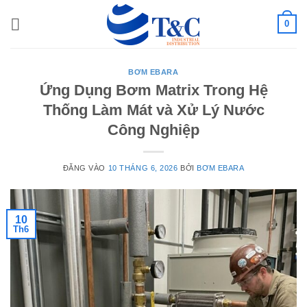
Bỏ
0
qua
nội
dung
BƠM EBARA
Ứng Dụng Bơm Matrix Trong Hệ
Thống Làm Mát và Xử Lý Nước
Công Nghiệp
ĐĂNG VÀO
10 THÁNG 6, 2026
BỞI
BƠM EBARA
10
Th6