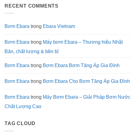
tố
Matrix
Bơm
ở
quyết
và
Matrix
RECENT COMMENTS
Lưu
định
Cách
Trong
nháp
sự
Xử
Hệ
tự
bền
Lý
Thống
động
bỉ
Nhanh
Làm
Nhất
Mát
Bơm Ebara
trong
Ebara Vietnam
và
Xử
Lý
Nước
Bơm Ebara
trong
Máy bơm Ebara – Thương hiệu Nhật
Công
Nghiệp
Bản, chất lượng & bền bỉ
Bơm Ebara
trong
Bơm Ebara Bơm Tăng Áp Gia Đình
Bơm Ebara
trong
Bơm Ebara Cho Bơm Tăng Áp Gia Đình
Bơm Ebara
trong
Máy Bơm Ebara – Giải Pháp Bơm Nước
Chất Lượng Cao
TAG CLOUD