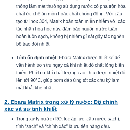
thống làm mát thường sử dụng nước có pha trộn hóa
chất ức chế ăn mòn hoặc chất chống đông. Với cấu
tạo từ Inox 304, Matrix hoàn toàn miễn nhiễm với các
tác nhân hóa học này, đảm bảo nguồn nước tuần
hoàn luôn sạch, không bị nhiễm gỉ sắt gây tắc nghẽn
bộ trao đổi nhiệt.
Tính ổn định nhiệt:
Ebara Matrix được thiết kế để
vận hành trơn tru ngay cả khi nhiệt độ chất lỏng biến
thiên. Phớt cơ khí chất lượng cao chịu được nhiệt độ
lên tới 90°C, giúp bơm đáp ứng tốt các chu kỳ làm
mát khắt khe nhất.
2. Ebara Matrix trong xử lý nước: Độ chính
xác và sự tinh khiết
Trong xử lý nước (RO, lọc áp lực, cấp nước sạch),
tính “sạch” và “chính xác” là ưu tiên hàng đầu.