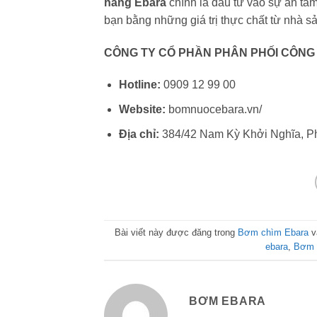
hãng Ebara
chính là đầu tư vào sự an tâ
bạn bằng những giá trị thực chất từ nhà sả
CÔNG TY CỔ PHẦN PHÂN PHỐI CÔNG 
Hotline:
0909 12 99 00
Website:
bomnuocebara.vn/
Địa chỉ:
384/42 Nam Kỳ Khởi Nghĩa, P
Bài viết này được đăng trong
Bơm chìm Ebara
v
ebara
,
Bơm 
BƠM EBARA