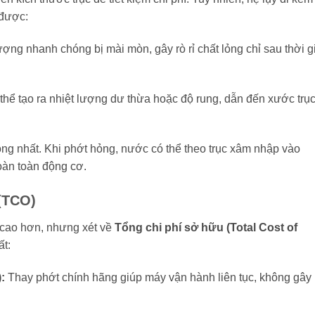
 được:
ượng nhanh chóng bị mài mòn, gây rò rỉ chất lỏng chỉ sau thời g
hể tạo ra nhiệt lượng dư thừa hoặc độ rung, dẫn đến xước trụ
ọng nhất. Khi phớt hỏng, nước có thể theo trục xâm nhập vào
oàn toàn động cơ.
 (TCO)
 cao hơn, nhưng xét về
Tổng chi phí sở hữu (Total Cost of
ất:
:
Thay phớt chính hãng giúp máy vận hành liên tục, không gây