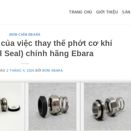
TRANG CHỦ
GIỚI THIỆU
SẢN
BƠM CHÌM EBARA
của việc thay thế phớt cơ khí
l Seal) chính hãng Ebara
VÀO
2 THÁNG 4, 2026
BỞI
BƠM EBARA