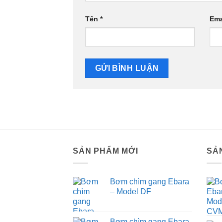
Tên
*
Ema
SẢN PHẨM MỚI
SẢ
Bơm chìm gang Ebara
– Model DF
Bơm chìm gang Ebara