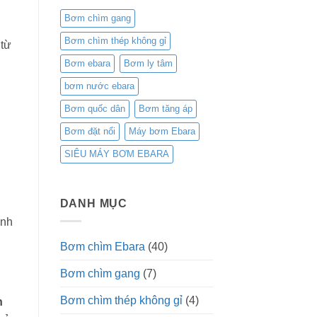
Bơm chìm gang
Bơm chìm thép không gỉ
 từ
Bơm ebara
Bơm ly tâm
bơm nước ebara
Bơm quốc dân
Bơm tăng áp
Bơm đặt nổi
Máy bơm Ebara
SIÊU MÁY BƠM EBARA
DANH MỤC
ành
Bơm chìm Ebara
(40)
Bơm chìm gang
(7)
Bơm chìm thép không gỉ
(4)
h