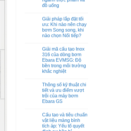
đồ uống
Không
có
Giải pháp lắp đặt tối
bình
luận
ưu: Khi nào nên chạy
ở
bơm Song song, khi
Sử
dụng
nào chọn Nối tiếp?
máy
bơm
Không
Ebara
có
Giải mã cấu tạo Inox
trong
bình
hệ
luận
316 của dòng bơm
ở
thống
Ebara EVMSG: Độ
Giải
cấp
pháp
nước
bền trong môi trường
lắp
sạch
khắc nghiệt
đặt
cho
tối
ngành
Không
ưu:
thực
có
Khi
phẩm
Thông số kỹ thuật chi
bình
nào
và
luận
tiết và ưu điểm vượt
nên
đồ
ở
chạy
uống
trội của máy bơm
Giải
bơm
mã
Ebara GS
Song
cấu
song,
tạo
Không
khi
Inox
có
nào
Cấu tạo và tiêu chuẩn
316
bình
chọn
của
luận
vật liệu màng bình
Nối
ở
dòng
tiếp?
tích áp: Yếu tố quyết
Thông
bơm
số
Ebara