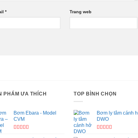
il
*
Trang web
N PHẨM ƯA THÍCH
TOP BÌNH CHỌN
Bơm Ebara - Model
Bơm ly tâm cánh 
CVM
DWO
Được xếp
Được xếp