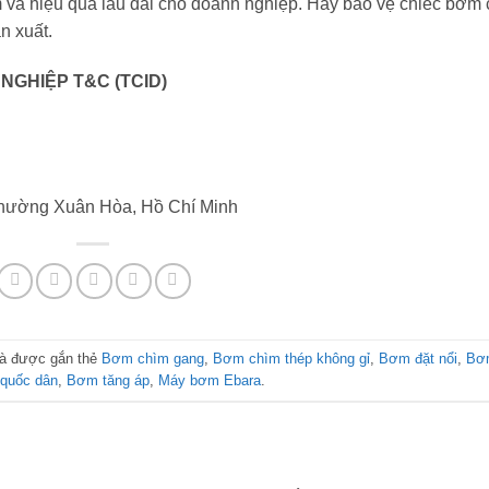
m và hiệu quả lâu dài cho doanh nghiệp. Hãy bảo vệ chiếc bơm
n xuất.
NGHIỆP T&C (TCID)
hường Xuân Hòa, Hồ Chí Minh
à được gắn thẻ
Bơm chìm gang
,
Bơm chìm thép không gỉ
,
Bơm đặt nổi
,
Bơ
quốc dân
,
Bơm tăng áp
,
Máy bơm Ebara
.