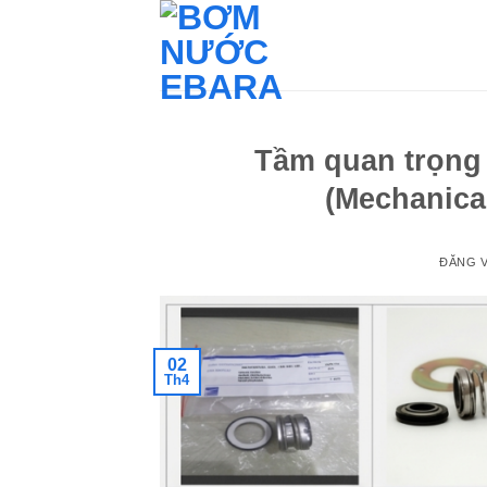
Bỏ
qua
nội
dung
Tầm quan trọng 
(Mechanica
ĐĂNG 
02
Th4