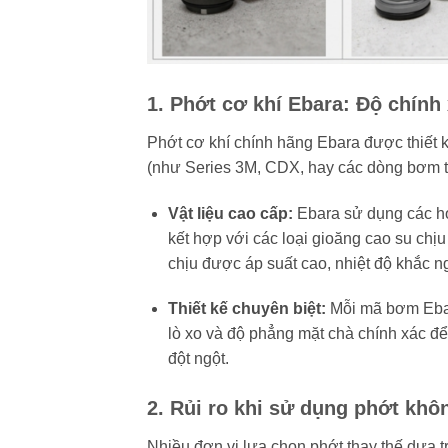
1. Phớt cơ khí Ebara: Độ chính
Phớt cơ khí chính hãng Ebara được thiết
(như Series 3M, CDX, hay các dòng bơm t
Vật liệu cao cấp:
Ebara sử dụng các hợ
kết hợp với các loại gioăng cao su chịu
chịu được áp suất cao, nhiệt độ khắc n
Thiết kế chuyên biệt:
Mỗi mã bơm Ebara
lò xo và độ phẳng mặt chà chính xác đ
đột ngột.
2. Rủi ro khi sử dụng phớt khô
Nhiều đơn vị lựa chọn phớt thay thế dựa trê