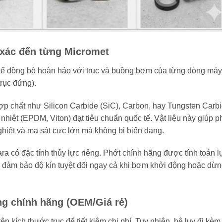
 xác đến từng Micromet
 kế đồng bộ hoàn hảo với trục và buồng bơm của từng dòng máy
rục đứng).
p chất như Silicon Carbide (SiC), Carbon, hay Tungsten Carb
 nhiệt (EPDM, Viton) đạt tiêu chuẩn quốc tế. Vật liệu này giúp p
ghiệt và ma sát cực lớn mà không bị biến dạng.
 có đặc tính thủy lực riêng. Phớt chính hãng được tính toán l
ể đảm bảo độ kín tuyệt đối ngay cả khi bơm khởi động hoặc dừ
ng chính hãng (OEM/Giá rẻ)
n kích thước trục để tiết kiệm chi phí. Tuy nhiên, hệ lụy đi kèm