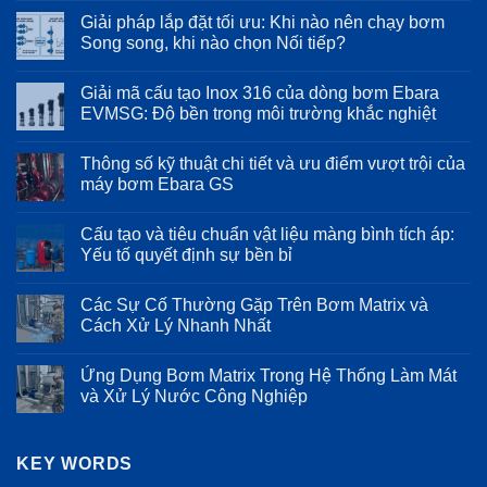
có
Giải pháp lắp đặt tối ưu: Khi nào nên chạy bơm
bình
luận
Song song, khi nào chọn Nối tiếp?
ở
Sử
Không
dụng
có
Giải mã cấu tạo Inox 316 của dòng bơm Ebara
máy
bình
bơm
luận
EVMSG: Độ bền trong môi trường khắc nghiệt
Ebara
ở
trong
Giải
Không
hệ
pháp
có
Thông số kỹ thuật chi tiết và ưu điểm vượt trội của
thống
lắp
bình
cấp
đặt
luận
máy bơm Ebara GS
nước
tối
ở
sạch
ưu:
Giải
Không
cho
Khi
mã
có
Cấu tạo và tiêu chuẩn vật liệu màng bình tích áp:
ngành
nào
cấu
bình
thực
nên
tạo
luận
Yếu tố quyết định sự bền bỉ
phẩm
chạy
Inox
ở
và
bơm
316
Thông
Không
đồ
Song
của
số
có
Các Sự Cố Thường Gặp Trên Bơm Matrix và
uống
song,
dòng
kỹ
bình
khi
bơm
thuật
luận
Cách Xử Lý Nhanh Nhất
nào
Ebara
chi
ở
chọn
EVMSG:
tiết
Cấu
Không
Nối
Độ
và
tạo
có
Ứng Dụng Bơm Matrix Trong Hệ Thống Làm Mát
tiếp?
bền
ưu
và
bình
trong
điểm
tiêu
luận
và Xử Lý Nước Công Nghiệp
môi
vượt
chuẩn
ở
trường
trội
vật
Các
Không
khắc
của
liệu
Sự
có
nghiệt
máy
màng
Cố
bình
bơm
bình
Thường
KEY WORDS
luận
Ebara
tích
Gặp
ở