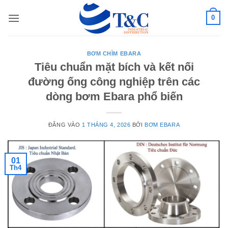
Bỏ
0
qua
nội
dung
BƠM CHÌM EBARA
Tiêu chuẩn mặt bích và kết nối
đường ống công nghiệp trên các
dòng bơm Ebara phổ biến
ĐĂNG VÀO
1 THÁNG 4, 2026
BỞI
BƠM EBARA
01
Th4