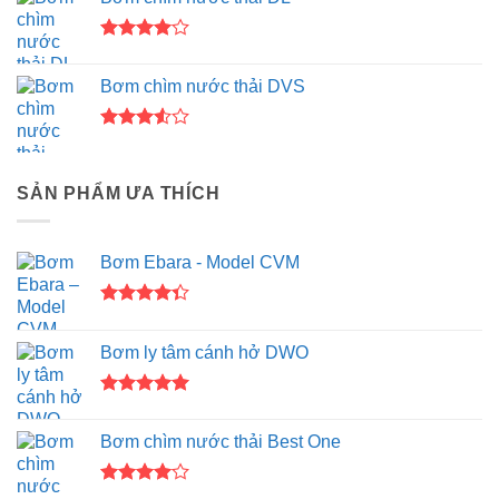
hạng
3.67
5
sao
Được
xếp hạng
Bơm chìm nước thải DVS
4.00
5
sao
Được
xếp
hạng
SẢN PHẨM ƯA THÍCH
3.50
5
sao
Bơm Ebara - Model CVM
Được xếp
hạng
4.33
Bơm ly tâm cánh hở DWO
5 sao
Được xếp
hạng
5.00
Bơm chìm nước thải Best One
5 sao
Được