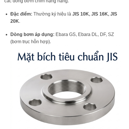
các dòng bơm chìm hạng nặng.
Đặc điểm:
Thường ký hiệu là
JIS 10K, JIS 16K, JIS
20K
.
Dòng bơm áp dụng:
Ebara GS, Ebara DL, DF, SZ
(bơm trục hỗn hợp).