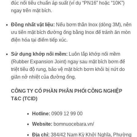
đúc nổi tiêu chuẩn áp suất (ví dụ “PN16” hoặc “10K”)
ngay trên mặt bích.
Đồng nhất vật liệu:
Nếu bơm thân Inox (dòng 3M), nên
ưu tiên mặt bích đường ống bằng Inox để tránh ăn mòn
điện hóa tại điểm tiếp xúc.
Sử dụng khớp nối mềm:
Luôn lắp khớp nối mềm
(Rubber Expansion Joint) ngay sau mặt bích bơm để
triệt tiêu độ rung, bảo vệ mặt bích bơm khỏi bị nứt do
giãn nở nhiệt của đường ống.
CÔNG TY CỔ PHẦN PHÂN PHỐI CÔNG NGHIỆP
T&C (TCID)
Hotline:
0909 12 99 00
Website:
bomnuocebara.vn/
Địa chỉ:
384/42 Nam Kỳ Khởi Nghĩa, Phường