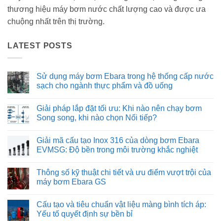
thương hiệu máy bơm nước chất lượng cao và được ưa
chuộng nhất trên thị trường.
LATEST POSTS
Sử dụng máy bơm Ebara trong hệ thống cấp nước
sạch cho ngành thực phẩm và đồ uống
Không
có
Giải pháp lắp đặt tối ưu: Khi nào nên chạy bơm
bình
luận
Song song, khi nào chọn Nối tiếp?
ở
Sử
Không
dụng
có
Giải mã cấu tạo Inox 316 của dòng bơm Ebara
máy
bình
bơm
luận
EVMSG: Độ bền trong môi trường khắc nghiệt
Ebara
ở
trong
Giải
Không
hệ
pháp
có
Thông số kỹ thuật chi tiết và ưu điểm vượt trội của
thống
lắp
bình
cấp
đặt
luận
máy bơm Ebara GS
nước
tối
ở
sạch
ưu:
Giải
Không
cho
Khi
mã
có
Cấu tạo và tiêu chuẩn vật liệu màng bình tích áp:
ngành
nào
cấu
bình
thực
nên
tạo
luận
Yếu tố quyết định sự bền bỉ
phẩm
chạy
Inox
ở