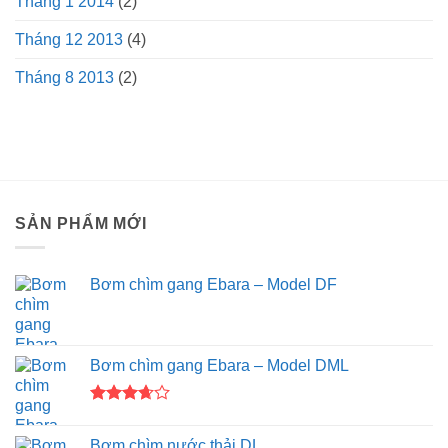
Tháng 1 2014
(2)
Tháng 12 2013
(4)
Tháng 8 2013
(2)
SẢN PHẨM MỚI
Bơm chìm gang Ebara – Model DF
Bơm chìm gang Ebara – Model DML
Được
xếp
Bơm chìm nước thải DL