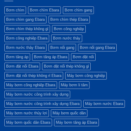
GS
áp:
Trên
Ứng
Yếu
Bơm
Dụng
tố
Matrix
Bơm
Bơm chìm
Bơm chìm Ebara
Bơm chìm gang
quyết
và
Matrix
định
Cách
Trong
Bơm chìm gang Ebara
Bơm chìm thép Ebara
sự
Xử
Hệ
bền
Lý
Thống
bỉ
Nhanh
Làm
Bơm chìm thép không gỉ
Bơm công nghiệp
Nhất
Mát
và
Bơm công nghiệp Ebara
Bơm nước thảy
Xử
Lý
Nước
Bơm nước thảy Ebara
Bơm nổi gang
Bơm nổi gang Ebara
Công
Nghiệp
Bơm tăng áp
Bơm tăng áp Ebara
Bơm đặt nổi
Bơm đặt nổi Ebara
Bơm đặt nổi thép không gỉ
Bơm đặt nổi thép không rỉ Ebara
Máy bơm công nghiệp
Máy bơm công nghiệp Ebara
Máy bơm li tâm
Máy bơm nước công trình xây dựng
Máy bơm nước công trình xây dựng Ebara
Máy bơm nước Ebara
Máy bơm nước thủy lợi
Máy bơm quốc dân
Máy bơm quốc dân Ebara
Máy bơm tăng áp Ebara