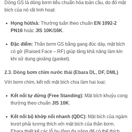
Dòng GS là dòng bơm tiêu chuẩn hóa toàn cầu, do đó mặt
bích của nó rất linh hoạt:
Họng hút/xả:
Thường tuân theo chuẩn
EN 1092-2
PN16
hoặc
JIS 10K/16K
.
Đặc điểm:
Thân bơm GS bằng gang đúc dày, mặt bích
có gờ (Raised Face – RF) giúp tăng khả năng làm kín
khi sử dụng gioăng (gasket).
2.3. Dòng bơm chìm nước thải (Ebara DL, DF, DML)
Với bơm chìm, kết nối mặt bích chia làm hai loại:
Kết nối tự đứng (Free Standing):
Mặt bích khuỷu cong
thường theo chuẩn
JIS 10K
.
Kết nối bộ khớp nối nhanh (QDC):
Mặt bích của ngàm
trượt phải tương thích với mặt bích của thân bơm.
Ebara thiết kế các lỗ bu lông đa năng để có thể thích