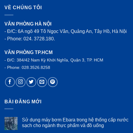
VỀ CHÚNG TÔI
VĂN PHÒNG HÀ NỘI
- Đ/C: 6A ngõ 49 Tô Ngọc Vân, Quảng An, Tây Hồ, Hà Nội
- Phone: 024. 3728.180.
VĂN PHÒNG TP.HCM
- Đ/C: 384/42 Nam Kỳ Khởi Nghĩa, Quận 3, TP. HCM
- Phone: 028.3526.8258
BÀI ĐĂNG MỚI
Sử dụng máy bơm Ebara trong hệ thống cấp nước
sạch cho ngành thực phẩm và đồ uống
Không