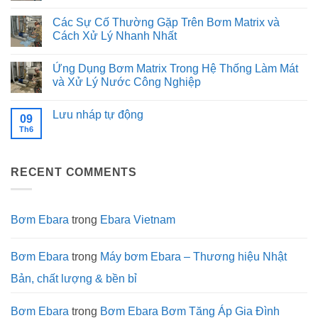
và
bơm
316
Thông
Không
đồ
Song
của
số
có
Các Sự Cố Thường Gặp Trên Bơm Matrix và
uống
song,
dòng
kỹ
bình
khi
bơm
thuật
luận
Cách Xử Lý Nhanh Nhất
nào
Ebara
chi
ở
chọn
EVMSG:
tiết
Cấu
Không
Nối
Độ
và
tạo
có
Ứng Dụng Bơm Matrix Trong Hệ Thống Làm Mát
tiếp?
bền
ưu
và
bình
trong
điểm
tiêu
luận
và Xử Lý Nước Công Nghiệp
môi
vượt
chuẩn
ở
trường
trội
vật
Các
Không
khắc
của
liệu
Sự
có
Lưu nháp tự động
nghiệt
máy
màng
Cố
bình
09
bơm
bình
Thường
luận
Th6
Không
Ebara
tích
Gặp
ở
có
GS
áp:
Trên
Ứng
bình
Yếu
Bơm
Dụng
luận
tố
Matrix
Bơm
ở
quyết
và
Matrix
RECENT COMMENTS
Lưu
định
Cách
Trong
nháp
sự
Xử
Hệ
tự
bền
Lý
Thống
động
bỉ
Nhanh
Làm
Nhất
Mát
Bơm Ebara
trong
Ebara Vietnam
và
Xử
Lý
Nước
Bơm Ebara
trong
Máy bơm Ebara – Thương hiệu Nhật
Công
Nghiệp
Bản, chất lượng & bền bỉ
Bơm Ebara
trong
Bơm Ebara Bơm Tăng Áp Gia Đình