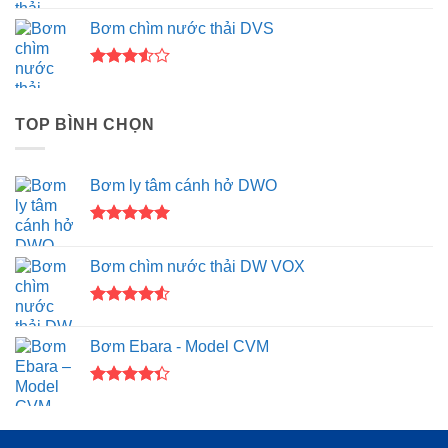
xếp hạng
Bơm chìm nước thải DVS
4.00
5
sao
Được
xếp
hạng
TOP BÌNH CHỌN
3.50
5
sao
Bơm ly tâm cánh hở DWO
Được xếp
hạng
5.00
Bơm chìm nước thải DW VOX
5 sao
Được xếp
hạng
4.50
Bơm Ebara - Model CVM
5 sao
Được xếp
hạng
4.33
5 sao